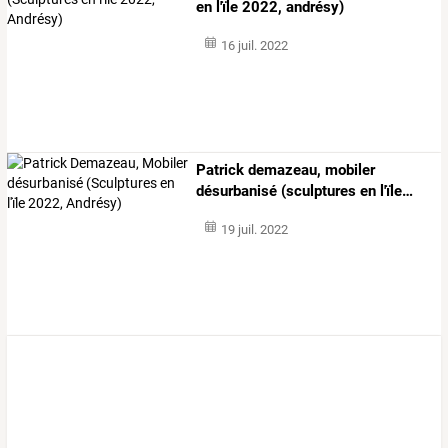
en l'ïle 2022, andrésy)
16 juil. 2022
Patrick
demazeau,
mobiler
désurbanisé
(sculptures
en
l'ïle
…
19 juil. 2022