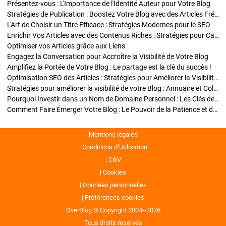
Présentez-vous : L'Importance de l'Identité Auteur pour Votre Blog
Stratégies de Publication : Boostez Votre Blog avec des Articles Fréquents et Exclusifs
L'Art de Choisir un Titre Efficace : Stratégies Modernes pour le SEO
Enrichir Vos Articles avec des Contenus Riches : Stratégies pour Captiver et Optimiser
Optimiser vos Articles grâce aux Liens
Engagez la Conversation pour Accroître la Visibilité de Votre Blog
Amplifiez la Portée de Votre Blog : Le partage est la clé du succès !
Optimisation SEO des Articles : Stratégies pour Améliorer la Visibilité de Votre Blog
Stratégies pour améliorer la visibilité de votre Blog : Annuaire et Collaborations
Pourquoi Investir dans un Nom de Domaine Personnel : Les Clés de la Réussite de Votre Blog
Comment Faire Émerger Votre Blog : Le Pouvoir de la Patience et de la Persévérance
Mentions légales
Conditions d’Utilisation
CGV
Cookies
Données personnelles
Préférences cookies
OverBlog © Copyright 2004--2026
Tous droits réservés