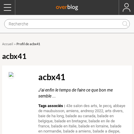
Profil de acbx41
Accueil
»
acbx41
acbx41
J'ai enfin le temps de faire ce que bon me
semble ...
Tags associés :
43e salon des arts, le pecq
,
abbaye
de maubuisson
,
amiens
,
andresy 2022
,
arts divers
,
baie de ha long
,
balade au canada
,
balade en
belgique
,
balade en bretagne
,
balade en ile de
france
,
balade en italie
,
balade en lorraine
,
balade
en normandie
,
balade a amiens
,
balade a dieppe
,