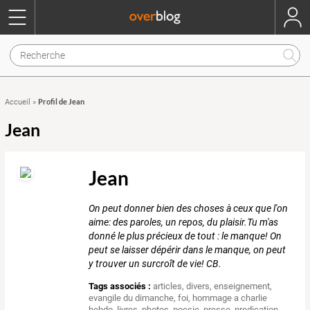
Profil de Jean
Accueil
»
Jean
Jean
On peut donner bien des choses à ceux que l'on
aime: des paroles, un repos, du plaisir.Tu m'as
donné le plus précieux de tout : le manque! On
peut se laisser dépérir dans le manque, on peut
y trouver un surcroît de vie! CB.
Tags associés :
articles
,
divers
,
enseignement
,
evangile du dimanche
,
foi
,
hommage a charlie
hebdo
,
livres
,
photos
,
poesie
,
presse
,
predication
,