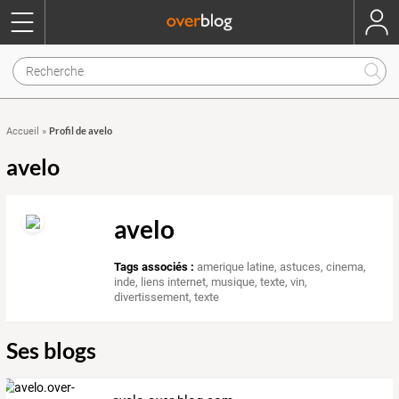
Profil de avelo
Accueil
»
avelo
avelo
Tags associés :
amerique latine
,
astuces
,
cinema
,
inde
,
liens internet
,
musique
,
texte
,
vin
,
divertissement
,
texte
Ses blogs