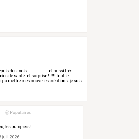
puis
des
mois..................et
aussi
très
cies
de
santé.
et
surprise
!!!!!!
tout
le
i
pu
mettre
mes
nouvelles
créations.
je
suis
Populaires
eu, les pompiers!
 juil. 2026