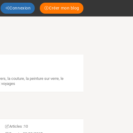
Connexion
Créer mon blog
vers
,
la couture
,
la peinture sur verre
,
le
t voyages
Articles :
10