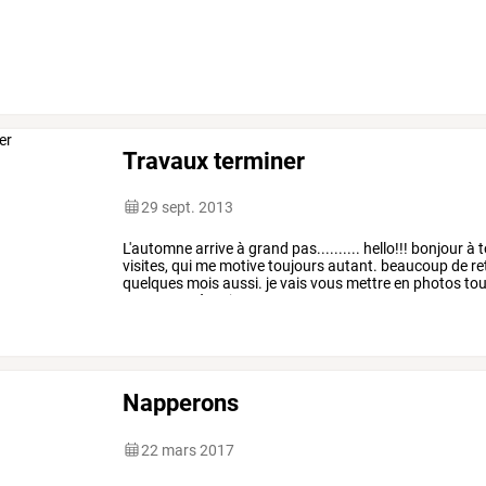
Travaux terminer
29 sept. 2013
L'automne
arrive
à
grand
pas..........
hello!!!
bonjour
à
t
visites,
qui
me
motive
toujours
autant.
beaucoup
de
re
quelques
mois
aussi.
je
vais
vous
mettre
en
photos
tou
mars
2013
à
ce
jour.
…
Napperons
22 mars 2017