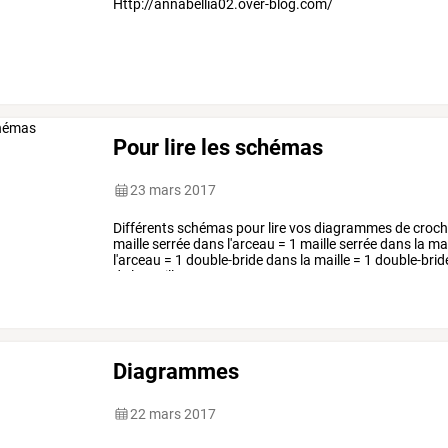
Http://annabellia02.over-blog.com/
Pour lire les schémas
23 mars 2017
Différents
schémas
pour
lire
vos
diagrammes
de
croch
maille
serrée
dans
l'arceau
=
1
maille
serrée
dans
la
mai
l'arceau
=
1
double-bride
dans
la
maille
=
1
double-brid
de
la
maille
en
…
Diagrammes
22 mars 2017