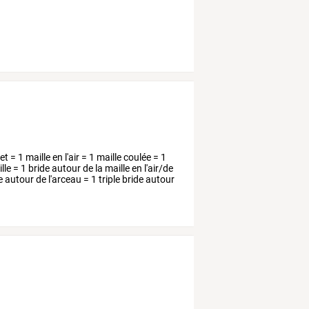
et
=
1
maille
en
l'air
=
1
maille
coulée
=
1
lle
=
1
bride
autour
de
la
maille
en
l'air/de
e
autour
de
l'arceau
=
1
triple
bride
autour