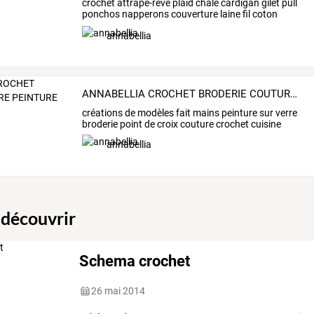
crochet
attrape-rêve
plaid
châle
cardigan
gilet
pull
ponchos
napperons
couverture
laine
fil
coton
granny
…
annabellia
ANNABELLIA CROCHET BRODERIE COUTURE PEINTURE SUR VERRE
créations de modèles fait mains peinture sur verre
broderie point de croix couture crochet cuisine
annabellia
 découvrir
Schema crochet
26 mai 2014