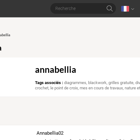
abellia
a
annabellia
Tags associés :
diagrammes
,
blackwork
,
grilles gratuite
,
di
crochet
,
le point de croix
,
mes en cours de travaux
,
nature e
Annabellia02