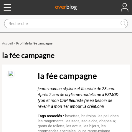
Profil de la fée campagne
Accueil
»
la fée campagne
la fée campagne
jeune maman styliste et fleuriste de 28 ans.
Après 2 ans de stylisme-modelisme à ESMOD
lyon et mon CAP fleuriste j'ai eu besoin de
revenir à mon 1er amour: la création!!
Tags associés :
bavettes
,
brultoipa
,
les peluches
,
les rangements
,
les sacs
,
sac a dos
,
chapeaux
,
gants de toilette
,
les actus
,
les bijoux
,
les
commandes speciales
,
loups range-pyjama
,