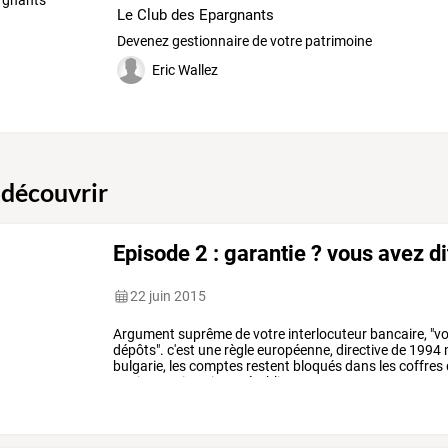
Le Club des Epargnants
Devenez gestionnaire de votre patrimoine
Eric Wallez
 découvrir
Episode 2 : garantie ? vous avez dit
22 juin 2015
Argument
suprême
de
votre
interlocuteur
bancaire,
"v
dépôts".
c'est
une
règle
européenne,
directive
de
1994
bulgarie,
les
comptes
restent
bloqués
dans
les
coffres
panique
qui
a
mis
cet
établissement
…