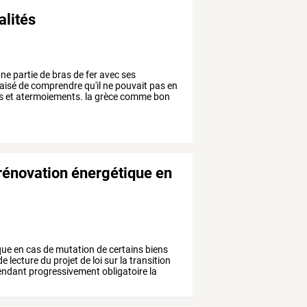
alités
ne
partie
de
bras
de
fer
avec
ses
aisé
de
comprendre
qu'il
ne
pouvait
pas
en
s
et
atermoiements.
la
grèce
comme
bon
 rénovation énergétique en
que
en
cas
de
mutation
de
certains
biens
de
lecture
du
projet
de
loi
sur
la
transition
endant
progressivement
obligatoire
la