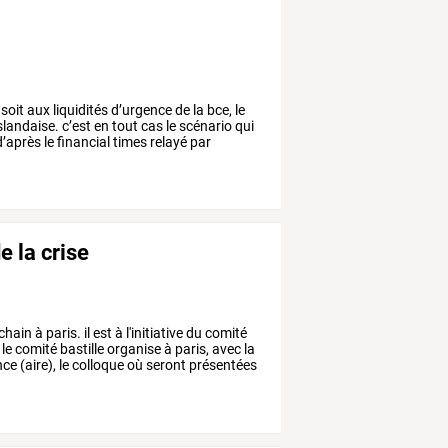
soit
aux
liquidités
d’urgence
de
la
bce,
le
islandaise.
c’est
en
tout
cas
le
scénario
qui
’après
le
financial
times
relayé
par
e la crise
chain
à
paris.
il
est
à
l'initiative
du
comité
le
comité
bastille
organise
à
paris,
avec
la
nce
(aire),
le
colloque
où
seront
présentées