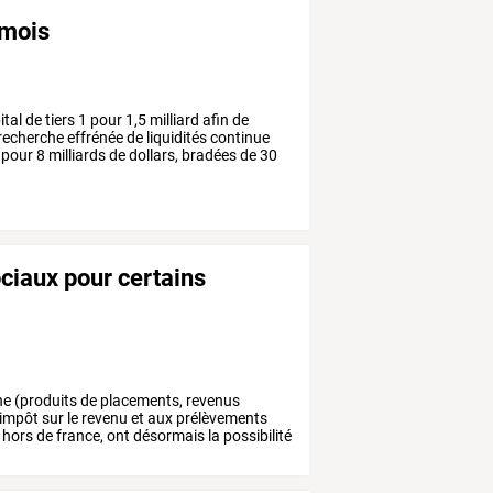
 mois
ital
de
tiers
1
pour
1,5
milliard
afin
de
recherche
effrénée
de
liquidités
continue
pour
8
milliards
de
dollars,
bradées
de
30
ociaux pour certains
ne
(produits
de
placements,
revenus
’impôt
sur
le
revenu
et
aux
prélèvements
hors
de
france,
ont
désormais
la
possibilité