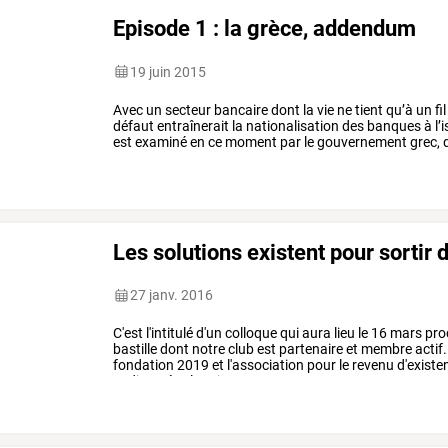
Episode 1 : la grèce, addendum
19 juin 2015
Avec
un
secteur
bancaire
dont
la
vie
ne
tient
qu’à
un
fil
défaut
entraînerait
la
nationalisation
des
banques
à
l’
est
examiné
en
ce
moment
par
le
gouvernement
grec,
d
zerohedge
:
«
l’aile
radicale
de
…
Les solutions existent pour sortir d
27 janv. 2016
C'est
l'intitulé
d'un
colloque
qui
aura
lieu
le
16
mars
pro
bastille
dont
notre
club
est
partenaire
et
membre
actif.
fondation
2019
et
l'association
pour
le
revenu
d'existe
et
discutées
les
six
…