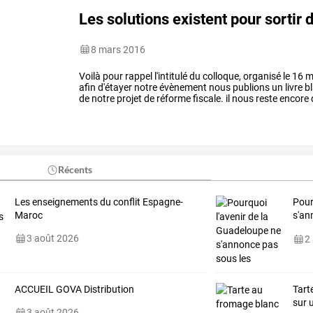
Les solutions existent pour sortir d
8 mars 2016
Voilà
pour
rappel
l'intitulé
du
colloque,
organisé
le
16
m
afin
d'étayer
notre
évènement
nous
publions
un
livre
b
de
notre
projet
de
réforme
fiscale.
il
nous
reste
encore
nous.
rappel
…
Récents
Les enseignements du conflit Espagne-
Pour
Maroc
s'an
?
…
3 août 2026
2
ACCUEIL GOVA Distribution
Tart
sur 
3 août 2026