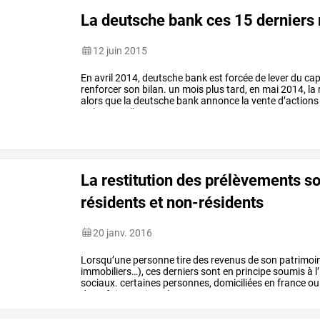
La deutsche bank ces 15 derniers
12 juin 2015
En
avril
2014,
deutsche
bank
est
forcée
de
lever
du
cap
renforcer
son
bilan.
un
mois
plus
tard,
en
mai
2014,
la
alors
que
la
deutsche
bank
annonce
la
vente
d’actions
%.
la
nouvelle
…
La restitution des prélèvements s
résidents et non-résidents
20 janv. 2016
Lorsqu’une
personne
tire
des
revenus
de
son
patrimoi
immobiliers…),
ces
derniers
sont
en
principe
soumis
à
l
sociaux.
certaines
personnes,
domiciliées
en
france
ou
de
se
faire
restituer
les
…