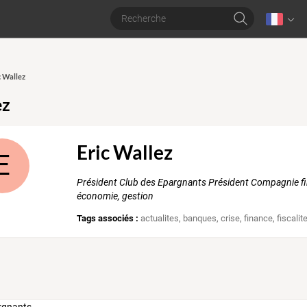
c Wallez
ez
Eric Wallez
E
Président Club des Epargnants Président Compagnie fi
économie, gestion
Tags associés :
actualites
,
banques
,
crise
,
finance
,
fiscalit