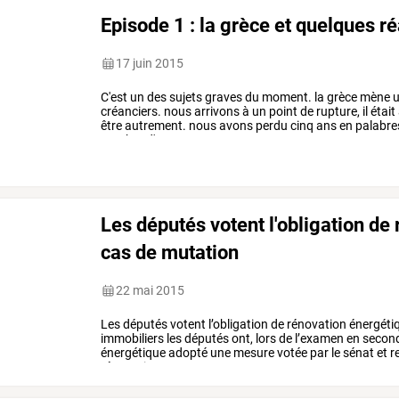
Episode 1 : la grèce et quelques ré
17 juin 2015
C'est
un
des
sujets
graves
du
moment.
la
grèce
mène
u
créanciers.
nous
arrivons
à
un
point
de
rupture,
il
était
être
autrement.
nous
avons
perdu
cinq
ans
en
palabre
nombre
d'autres
pays
a
pu
…
Les députés votent l'obligation de
cas de mutation
22 mai 2015
Les
députés
votent
l’obligation
de
rénovation
énergéti
immobiliers
les
députés
ont,
lors
de
l’examen
en
secon
énergétique
adopté
une
mesure
votée
par
le
sénat
et
r
rénovation
…