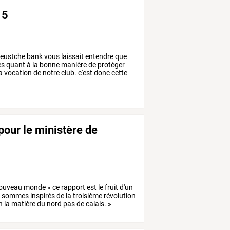
15
eustche
bank
vous
laissait
entendre
que
es
quant
à
la
bonne
manière
de
protéger
a
vocation
de
notre
club.
c'est
donc
cette
pour le ministère de
ouveau
monde
«
ce
rapport
est
le
fruit
d'un
s
sommes
inspirés
de
la
troisième
révolution
n
la
matière
du
nord
pas
de
calais.
»