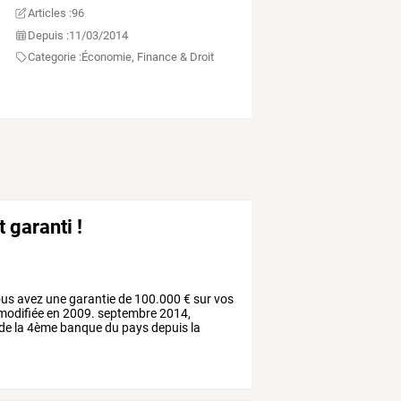
Articles :
96
Depuis :
11/03/2014
Categorie :
Économie, Finance & Droit
 garanti !
ous
avez
une
garantie
de
100.000
€
sur
vos
modifiée
en
2009.
septembre
2014,
de
la
4ème
banque
du
pays
depuis
la