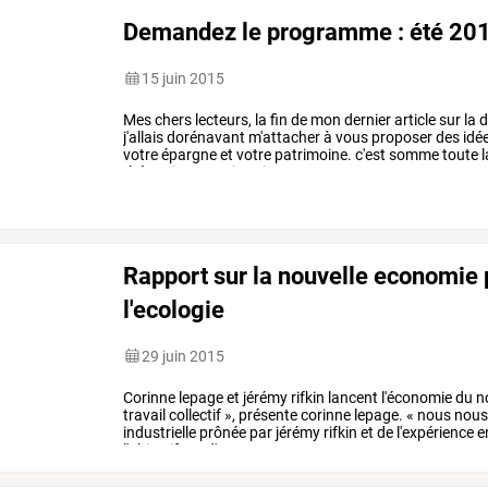
Demandez le programme : été 20
15 juin 2015
Mes
chers
lecteurs,
la
fin
de
mon
dernier
article
sur
la
d
j'allais
dorénavant
m'attacher
à
vous
proposer
des
idé
votre
épargne
et
votre
patrimoine.
c'est
somme
toute
l
thématique
que
je
vais
…
Rapport sur la nouvelle economie 
l'ecologie
29 juin 2015
Corinne
lepage
et
jérémy
rifkin
lancent
l'économie
du
n
travail
collectif
»,
présente
corinne
lepage.
«
nous
nou
industrielle
prônée
par
jérémy
rifkin
et
de
l'expérience
e
l'objectif
est
d'engager
…