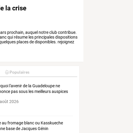
e la crise
ars
prochain,
auquel
notre
club
contribue.
lanc
qui
résume
les
principales
dispositions
quelques
places
de
disponibles.
rejoignez
Populaires
quoi
l'avenir
de
la
Guadeloupe
ne
nonce
pas
sous
les
meilleurs
auspices
 août 2026
e au fromage blanc ou Kasskueche
une base de Jacques Génin