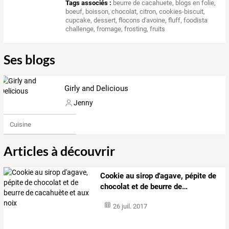
Tags associés :
beurre de cacahuete
,
blogs en folie
,
boeuf
,
boisson
,
chocolat
,
citron
,
cookies-biscuit
,
cupcake
,
dessert
,
flocons d'avoine
,
fluff
,
foodista
challenge
,
fromage
,
frosting
,
fruits
Ses blogs
Girly and Delicious
Jenny
Cuisine
Articles à découvrir
Cookie
au
sirop
d'agave,
pépite
de
chocolat
et
de
beurre
de
…
26 juil. 2017