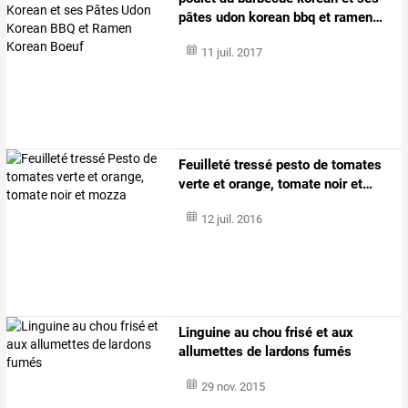
pâtes
udon
korean
bbq
et
ramen
…
11 juil. 2017
Feuilleté
tressé
pesto
de
tomates
verte
et
orange,
tomate
noir
et
…
12 juil. 2016
Linguine au chou frisé et aux
allumettes de lardons fumés
29 nov. 2015