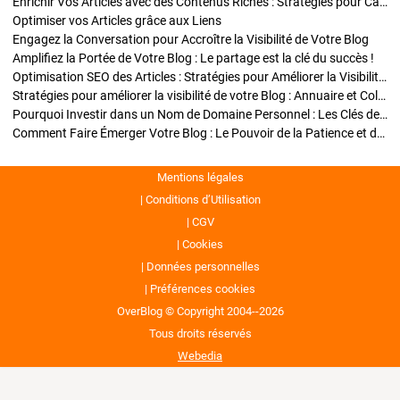
Enrichir Vos Articles avec des Contenus Riches : Stratégies pour Captiver et Optimiser
Optimiser vos Articles grâce aux Liens
Engagez la Conversation pour Accroître la Visibilité de Votre Blog
Amplifiez la Portée de Votre Blog : Le partage est la clé du succès !
Optimisation SEO des Articles : Stratégies pour Améliorer la Visibilité de Votre Blog
Stratégies pour améliorer la visibilité de votre Blog : Annuaire et Collaborations
Pourquoi Investir dans un Nom de Domaine Personnel : Les Clés de la Réussite de Votre Blog
Comment Faire Émerger Votre Blog : Le Pouvoir de la Patience et de la Persévérance
Mentions légales
Conditions d’Utilisation
CGV
Cookies
Données personnelles
Préférences cookies
OverBlog © Copyright 2004--2026
Tous droits réservés
Webedia