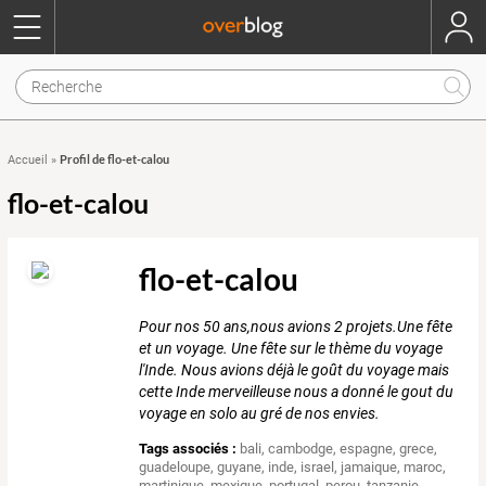
Profil de flo-et-calou
Accueil
»
flo-et-calou
flo-et-calou
Pour nos 50 ans,nous avions 2 projets.Une fête
et un voyage. Une fête sur le thème du voyage
l'Inde. Nous avions déjà le goût du voyage mais
cette Inde merveilleuse nous a donné le gout du
voyage en solo au gré de nos envies.
Tags associés :
bali
,
cambodge
,
espagne
,
grece
,
guadeloupe
,
guyane
,
inde
,
israel
,
jamaique
,
maroc
,
martinique
,
mexique
,
portugal
,
perou
,
tanzanie
,