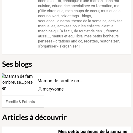
chemin de foi
,
chronique d'une maman
,
dans ma
cuisine
,
educatrice specialisee en formation
,
ma
p'tite chronique
,
mes coups de coeur
,
musiques a
coeur ouvert
,
prix et tags - blogs
,
sequence...cinema
,
theme de la semaine
,
activites
manuelles
,
activites pour les enfants
,
c'est la
machine qui l'a fait !!
,
de tout et de rien...
,
femme
aussi...
,
menus et equilibre
,
mes petits bonheurs
,
pensees - citations and co
,
recettes
,
restons zen
,
s'organiser - s'organiser !
Ses blogs
Maman de famille nombreuse...presque zen !
maryvonne
Famille & Enfants
Articles à découvrir
Mes petits bonheurs de la semaine