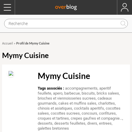
Profil de Mymy Cuisine
Accueil
»
Mymy Cuisine
Mymy Cuisine
Tags associés :
accompagnements
,
aperitif
feuillete
,
apero
,
barbecue
,
biscuits
,
bricks salees
,
brioches et viennoisseries sucrees
,
cadeaux
gourmands
,
cakes et muffins sales
,
charlottes
,
chinois et asiatiques
,
cocktails aperitifs
,
cocottes
salees
,
cocottes sucrees
,
concours
,
confitures
,
croques et tartines
,
crepes gaufres et compagnie...
,
desserts
,
desserts feuilletes
,
divers
,
entrees
,
galettes bretonnes