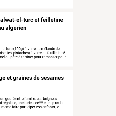
lwat-el-turc et feilletine
u algérien
t
el
turc
(100g)
1
verre
de
mélande
de
isettes,
pistaches)
1
verre
de
feuilletine
5
mel
ou
pâte
à
tartiner
pour
ramasser
pour
nge et graines de sésames
'un
gouté
entre
famille.
ces
beignets
ai
régaleee,
une
turieeeee!!!!
et
en
plus
la
z
meme
faire
participer
vos
enfants,
le