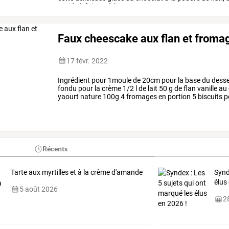
rapide
à
faire
et
à
la
…
Faux cheescake aux flan et froma
17 févr. 2022
Ingrédient
pour
1moule
de
20cm
pour
la
base
du
desse
fondu
pour
la
crème
1/2
l
de
lait
50
g
de
flan
vanille
au
yaourt
nature
100g
4
fromages
en
portion
5
biscuits
p
200g
d'eau
50
g
…
Récents
Tarte aux myrtilles et à la crème d'amande
Synd
élus
5 août 2026
28