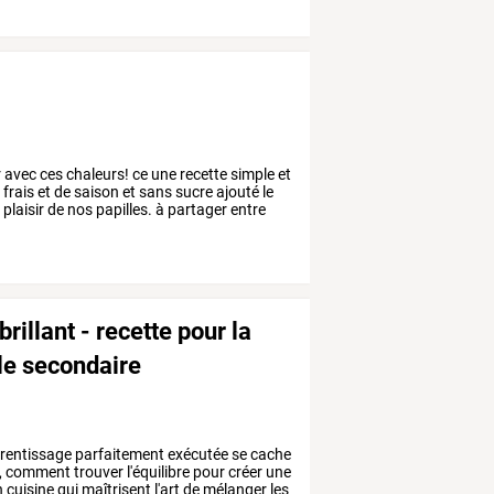
r
avec
ces
chaleurs!
ce
une
recette
simple
et
s
frais
et
de
saison
et
sans
sucre
ajouté
le
e
plaisir
de
nos
papilles.
à
partager
entre
illant - recette pour la
le secondaire
rentissage
parfaitement
exécutée
se
cache
,
comment
trouver
l'équilibre
pour
créer
une
n
cuisine
qui
maîtrisent
l'art
de
mélanger
les