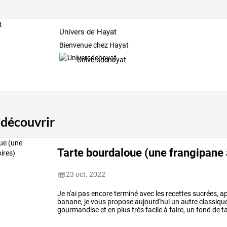
Univers de Hayat
Bienvenue chez Hayat
Universdehayat
 découvrir
Tarte bourdaloue (une frangipane 
23 oct. 2022
Je
n'ai
pas
encore
terminé
avec
les
recettes
sucrées,
ap
banane,
je
vous
propose
aujourd'hui
un
autre
classiqu
gourmandise
et
en
plus
très
facile
à
faire,
un
fond
de
ta
de
poires,
la
frangipane
c’est
…