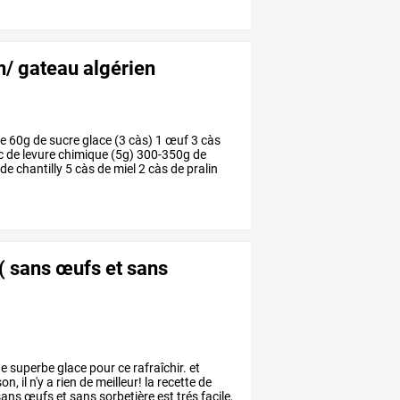
n/ gateau algérien
re
60g
de
sucre
glace
(3
càs)
1
œuf
3
càs
c
de
levure
chimique
(5g)
300-350g
de
de
chantilly
5
càs
de
miel
2
càs
de
pralin
 ( sans œufs et sans
e
superbe
glace
pour
ce
rafraîchir.
et
on,
il
n'y
a
rien
de
meilleur!
la
recette
de
ans
œufs
et
sans
sorbetière
est
trés
facile,