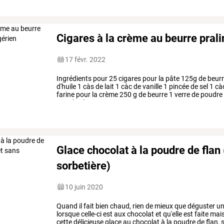
Cigares à la crème au beurre prali
17 févr. 2022
Ingrédients
pour
25
cigares
pour
la
pâte
125g
de
beur
d'huile
1
càs
de
lait
1
càc
de
vanille
1
pincée
de
sel
1
cà
farine
pour
la
crème
250
g
de
beurre
1
verre
de
poudre
pour
le
glaçage
100
…
Glace chocolat à la poudre de flan
sorbetière)
10 juin 2020
Quand
il
fait
bien
chaud,
rien
de
mieux
que
déguster
un
lorsque
celle-ci
est
aux
chocolat
et
qu'elle
est
faite
mais
cette
délicieuse
glace
au
chocolat
à
la
poudre
de
flan,
s