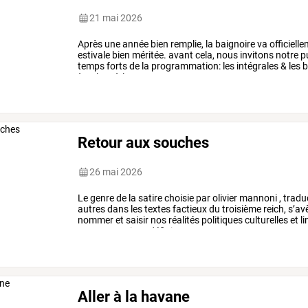
21 mai 2026
Après
une
année
bien
remplie,
la
baignoire
va
officiell
estivale
bien
méritée.
avant
cela,
nous
invitons
notre
pu
temps
forts
de
la
programmation:
les
intégrales
&
les
b
à
19h00
à
la
…
Retour aux souches
26 mai 2026
Le
genre
de
la
satire
choisie
par
olivier
mannoni
,
tradu
autres
dans
les
textes
factieux
du
troisième
reich,
s’av
nommer
et
saisir
nos
réalités
politiques
culturelles
et
li
contemporaine
.
définie
par
…
Aller à la havane