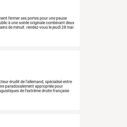
ement
fermer
ses
portes
pour
une
pause
blic
à
une
soirée
originale
combinant
deux
ains
de
minuit.
rendez-vous
le
jeudi
28
mai
cteur
érudit
de
l’allemand,
spécialisé
entre
ère
paradoxalement
appropriée
pour
nguistiques
de
l’extrême
droite
française