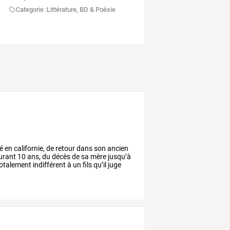
Categorie :
Littérature, BD & Poésie
lé
en
californie,
de
retour
dans
son
ancien
urant
10
ans,
du
décès
de
sa
mère
jusqu’à
otalement
indifférent
à
un
fils
qu’il
juge