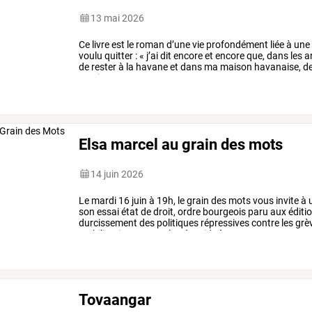
13 mai 2026
Ce
livre
est
le
roman
d’une
vie
profondément
liée
à
une
voulu
quitter
:
«
j’ai
dit
encore
et
encore
que,
dans
les
a
de
rester
à
la
havane
et
dans
ma
maison
havanaise,
d
sentiment
…
Elsa marcel au grain des mots
14 juin 2026
Le
mardi
16
juin
à
19h,
le
grain
des
mots
vous
invite
à
son
essai
état
de
droit,
ordre
bourgeois
paru
aux
éditi
durcissement
des
politiques
répressives
contre
les
grè
mobilisations
contre
le
génocide
à
…
Tovaangar