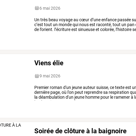
6 mai 2026
Un
très
beau
voyage
au
cœur
d’une
enfance
passée
su
c’est
tout
un
monde
qui
nous
est
raconté,
tout
un
pan
de
l’orient.
l’écriture
est
sinueuse
et
colorée,
l’histoire
s
comme
s’écoule
…
Viens élie
9 mai 2026
Premier
roman
d'un
jeune
auteur
suisse,
ce
texte
est
u
dernière
page,
où
l'on
peut
reprendre
sa
respiration
qu
la
déambulation
d'un
jeune
homme
pour
le
ramener
à
l
lendemain
pour
remplir
…
Soirée de clôture à la baignoire