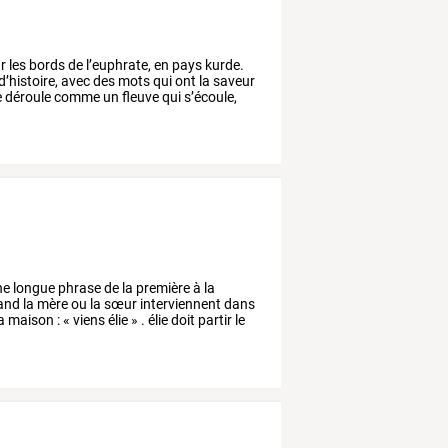
r
les
bords
de
l’euphrate,
en
pays
kurde.
d’histoire,
avec
des
mots
qui
ont
la
saveur
e
déroule
comme
un
fleuve
qui
s’écoule,
ne
longue
phrase
de
la
première
à
la
and
la
mère
ou
la
sœur
interviennent
dans
a
maison
:
«
viens
élie
»
.
élie
doit
partir
le