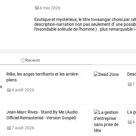
4 mai 2026
Exotique
et
mystérieux,
le
titre
tovaangar
choisi
par
cél
description-narration
non
pas
seulement
d’
une
possibi
l'insondable
solitude
de
l'homme
)
.
plus
remarquable
i
/vestiges
d
…
Récents
Rilke, les anges terrifiants et les arrière-
Dea
plans
7
4 août 2026
Jean-Marc Rives - Stand By Me (Audio
La g
Officiel Remasterisé - Version Gospel)
4
7 août 2026