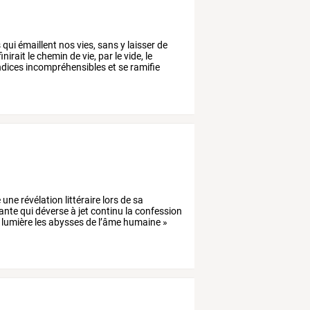
s
qui
émaillent
nos
vies,
sans
y
laisser
de
inirait
le
chemin
de
vie,
par
le
vide,
le
ndices
incompréhensibles
et
se
ramifie
e
une
révélation
littéraire
lors
de
sa
ante
qui
déverse
à
jet
continu
la
confession
lumière
les
abysses
de
l’âme
humaine
»