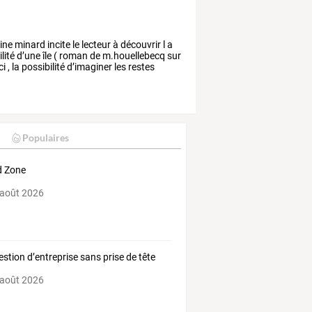
ine
minard
incite
le
lecteur
à
découvrir
l
a
lité
d’une
île
(
roman
de
m.houellebecq
sur
ci
,
la
possibilité
d’imaginer
les
restes
Populaires
d Zone
 août 2026
estion d’entreprise sans prise de tête
 août 2026