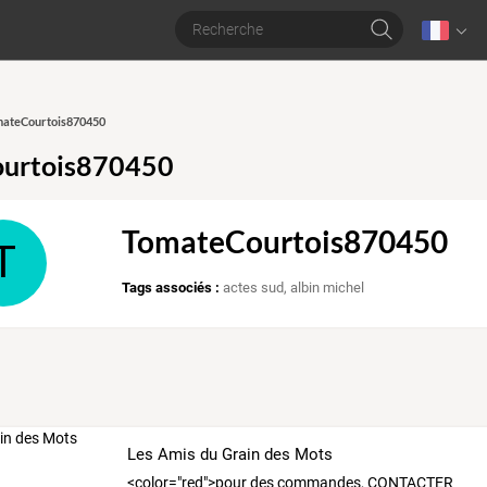
omateCourtois870450
urtois870450
TomateCourtois870450
T
Tags associés :
actes sud
,
albin michel
Les Amis du Grain des Mots
<color="red">pour des commandes, CONTACTER