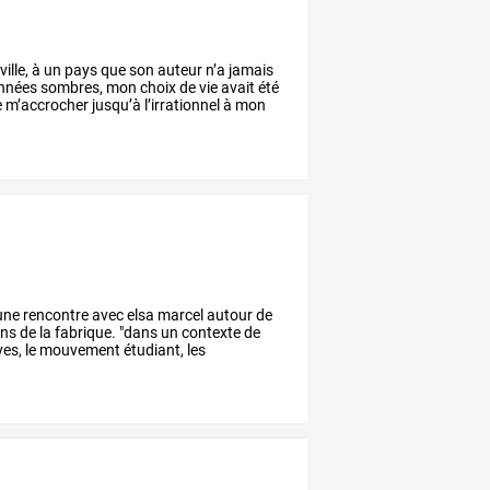
ville,
à
un
pays
que
son
auteur
n’a
jamais
nnées
sombres,
mon
choix
de
vie
avait
été
e
m’accrocher
jusqu’à
l’irrationnel
à
mon
une
rencontre
avec
elsa
marcel
autour
de
ons
de
la
fabrique.
"dans
un
contexte
de
ves,
le
mouvement
étudiant,
les