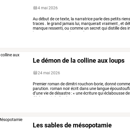
4 mai 2026
Au
début
de
ce
texte,
la
narratrice
parle
des
petits
rien
traces
.
le
grand
jamais
lui,
marquerait
vraiment
,
et
déf
manque
ressenti,
ou
comme
un
secret
qui
distille
des
i
lentement
au
cours
des
années.
…
Le démon de la colline aux loups
24 mai 2026
Premier
roman
de
dimitri
rouchon-borie,
donné
comm
parution.
roman
noir
écrit
dans
une
langue
époustoufl
d’une
vie
de
désastre
:
«
une
écriture
qui
éclabousse
de
(libération)
du
fond
…
Les sables de mésopotamie