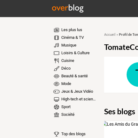
Les plus lus
Profil de T
Accueil
»
Cinéma & TV
TomateCo
Musique
Loisirs & Culture
Cuisine
Déco
Beauté & santé
Mode
Jeux & Jeux Vidéo
High-tech et sciences
Sport
Ses blogs
Société
Top des blogs