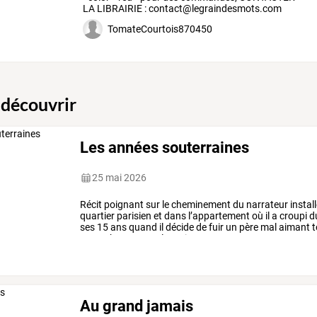
LA LIBRAIRIE : contact@legraindesmots.com
TomateCourtois870450
 découvrir
Les années souterraines
25 mai 2026
Récit
poignant
sur
le
cheminement
du
narrateur
instal
quartier
parisien
et
dans
l’appartement
où
il
a
croupi
d
ses
15
ans
quand
il
décide
de
fuir
un
père
mal
aimant
t
encombrant
»tout
le
vrai
…
Au grand jamais