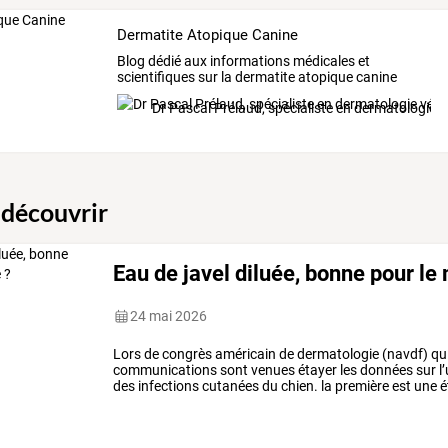
Dermatite Atopique Canine
Blog
dédié
aux
informations
médicales
et
scientifiques
sur
la
dermatite
atopique
canine
rédigé
par
le
Dr
…
Dr Pascal Prélaud, spécialiste en dermatologie v
 découvrir
Eau de javel diluée, bonne pour le
24 mai 2026
Lors
de
congrès
américain
de
dermatologie
(navdf)
qu
communications
sont
venues
étayer
les
données
sur
l
des
infections
cutanées
du
chien.
la
première
est
une
é
7,5%
…