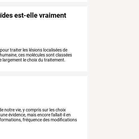
ïdes est-elle vraiment
pour
traiter
les
lésions
localisées
de
humaine,
ces
molécules
sont
classées
e
largement
le
choix
du
traitement.
de
notre
vie,
y
compris
sur
les
choix
une
évidence,
mais
encore
fallait-il
en
formations,
fréquence
des
modifications