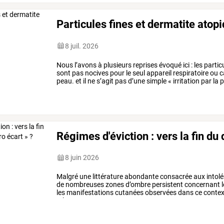
Particules fines et dermatite atop
8 juil. 2026
Nous
l’avons
à
plusieurs
reprises
évoqué
ici
:
les
partic
sont
pas
nocives
pour
le
seul
appareil
respiratoire
ou
c
peau.
et
il
ne
s’agit
pas
d’une
simple
«
irritation
par
la
p
biologique
…
Régimes d'éviction : vers la fin du
8 juin 2026
Malgré
une
littérature
abondante
consacrée
aux
intol
de
nombreuses
zones
d’ombre
persistent
concernant
l
les
manifestations
cutanées
observées
dans
ce
contex
relevant
…