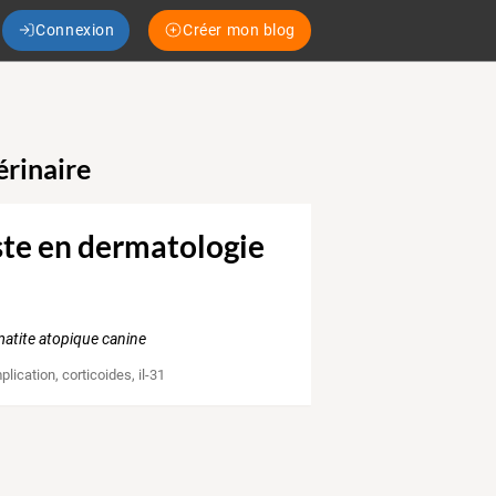
Connexion
Créer mon blog
érinaire
iste en dermatologie
matite atopique canine
plication
,
corticoides
,
il-31