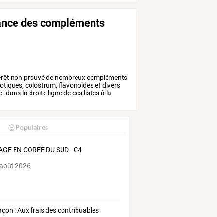
ndance des compléments
érêt
non
prouvé
de
nombreux
compléments
otiques,
colostrum,
flavonoïdes
et
divers
e.
dans
la
droite
ligne
de
ces
listes
à
la
Populaires
AGE EN CORÉE DU SUD - C4
 août 2026
nçon : Aux frais des contribuables