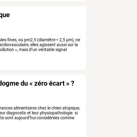
ique
ules
fines,
ou
pm2,5
(diamètre
<
2,5
µm),
ne
ardiovasculaire,
elles
agissent
aussi
sur
la
ollution
»,
mais
d’un
véritable
signal
 dogme du « zéro écart » ?
érances
alimentaires
chez
le
chien
atopique,
eur
diagnostic
et
leur
physiopathologie.
si
te
sont
aujourd’hui
considérées
comme