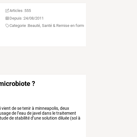
Articles :
555
Depuis :
24/08/2011
Categorie :
Beauté, Santé & Remise en forme
étérinaire
 microbiote ?
i
vient
de
se
tenir
à
minneapolis,
deux
’usage
de
l’eau
de
javel
dans
le
traitement
tude
de
stabilité
d’une
solution
diluée
(sol
à