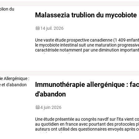
Malassezia trublion du mycobiote
14 juil. 2026
Une
vaste
étude
prospective
canadienne
(1
409
enfant
le
mycobiote
intestinal
suit
une
maturation
progressiv
caractérisée
notamment
par
une
diminution
importan
saccharomyces
.
les
…
Immunothérapie allergénique : fact
d'abandon
4 juin 2026
Une
étude
présentée
au
congrès
navdf
sur
l’ita
vient
co
au
quotidien
en
france
avec
pourtant
des
protocoles
p
auteurs
ont
utilisé
des
questionnaires
envoyés
après
c
suivi
de
type
de
…