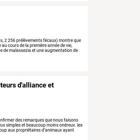
s,
2
256
prélèvements
fécaux)
montre
que
e
au
cours
de
la
première
année
de
vie,
te
de
malassezia
et
une
augmentation
de
eurs d'alliance et
nfirmer
des
remarques
que
nous
faisons
lus
simples
et
beaucoup
moins
onéreux.
les
oup
aux
propriétaires
d’animaux
ayant