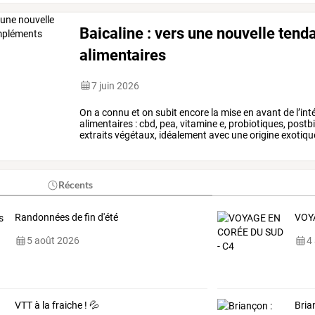
Baicaline : vers une nouvelle te
alimentaires
7 juin 2026
On
a
connu
et
on
subit
encore
la
mise
en
avant
de
l’int
alimentaires
:
cbd,
pea,
vitamine
e,
probiotiques,
postbi
extraits
végétaux,
idéalement
avec
une
origine
exotiqu
prévert,
voici
la
…
Récents
Randonnées de fin d'été
VOY
5 août 2026
4
VTT à la fraiche ! 💦
Bria