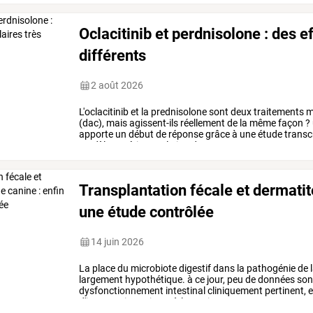
Oclacitinib et perdnisolone : des e
différents
2 août 2026
L'oclacitinib
et
la
prednisolone
sont
deux
traitements
m
(dac),
mais
agissent-ils
réellement
de
la
même
façon
?
apporte
un
début
de
réponse
grâce
à
une
étude
transc
modèle
expérimental
aigu
de
…
Transplantation fécale et dermatit
une étude contrôlée
14 juin 2026
La
place
du
microbiote
digestif
dans
la
pathogénie
de
largement
hypothétique.
à
ce
jour,
peu
de
données
son
dysfonctionnement
intestinal
cliniquement
pertinent,
e
d'interventions
visant
à
le
corriger.
une
…