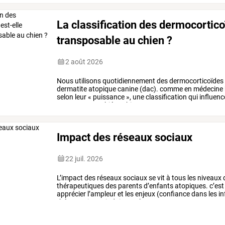
La classification des dermocortico
transposable au chien ?
2 août 2026
Nous
utilisons
quotidiennement
des
dermocorticoïdes
dermatite
atopique
canine
(dac).
comme
en
médecine
selon
leur
«
puissance
»,
une
classification
qui
influenc
pourtant,
cette
hiérarchie,
souvent
…
Impact des réseaux sociaux
22 juil. 2026
L’impact
des
réseaux
sociaux
se
vit
à
tous
les
niveaux
thérapeutiques
des
parents
d’enfants
atopiques.
c’est
apprécier
l’ampleur
et
les
enjeux
(confiance
dans
les
in
thérapeutiques
induites
et
leurs
…