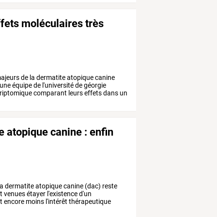
ffets moléculaires très
ajeurs
de
la
dermatite
atopique
canine
une
équipe
de
l'université
de
géorgie
riptomique
comparant
leurs
effets
dans
un
e atopique canine : enfin
la
dermatite
atopique
canine
(dac)
reste
t
venues
étayer
l'existence
d'un
t
encore
moins
l'intérêt
thérapeutique