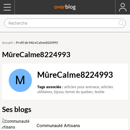
Profil de MûreCalme8224993
Accueil
»
MûreCalme8224993
MûreCalme8224993
M
Tags associés :
articles pour animaux
,
articles
utilitaires
,
bijoux
,
terroir du quebec
,
textile
Ses blogs
Communauté Artisans