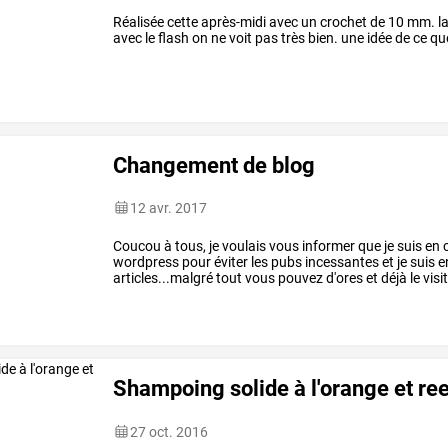
Réalisée cette après-midi avec un crochet de 10 mm. la
avec le flash on ne voit pas très bien. une idée de ce 
Changement de blog
12 avr. 2017
Coucou
à
tous,
je
voulais
vous
informer
que
je
suis
en
wordpress
pour
éviter
les
pubs
incessantes
et
je
suis
e
articles...malgré
tout
vous
pouvez
d'ores
et
déjà
le
visi
Shampoing solide à l'orange et re
27 oct. 2016