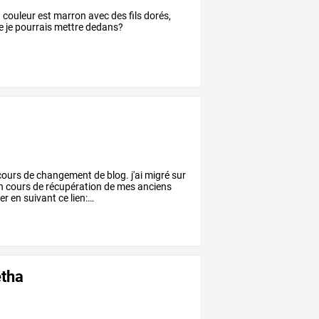
 couleur est marron avec des fils dorés,
que je pourrais mettre dedans?
cours
de
changement
de
blog.
j'ai
migré
sur
n
cours
de
récupération
de
mes
anciens
ter
en
suivant
ce
lien:
…
etha