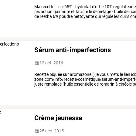
Ma
recette:
-
sci
65%
-
hydrolat
d'ortie
10%
régulateur
e
5%
action
gainante
et
facilite
le
démêlage
-
huile
de
rici
de
reetha
6%
poudre
nettoyante
qui
régule
les
cuirs
che
poudre
d'orange
…
Sérum anti-imperfections
12 oct. 2016
Recette
piquée
sur
aromazone
:)
je
vous
mets
le
lien
ici
zone.com/info/recette-cosmetique/serum-anti-imper
juste
remplacé
l'huile
essentielle
de
romarin
à
cinéole
p
salicylique
mais
par
parcimonie
…
Crème jeunesse
25 déc. 2015