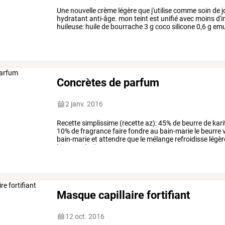
Une
nouvelle
crème
légère
que
j'utilise
comme
soin
de
j
hydratant
anti-âge.
mon
teint
est
unifié
avec
moins
d'i
huileuse:
huile
de
bourrache
3
g
coco
silicone
0,6
g
emul
…
Concrètes de parfum
2 janv. 2016
Recette
simplissime
(recette
az):
45%
de
beurre
de
kari
10%
de
fragrance
faire
fondre
au
bain-marie
le
beurre
v
bain-marie
et
attendre
que
le
mélange
refroidisse
légè
bien.
couler
la
…
Masque capillaire fortifiant
12 oct. 2016