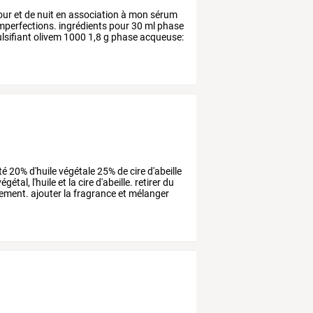
our
et
de
nuit
en
association
à
mon
sérum
mperfections.
ingrédients
pour
30
ml
phase
sifiant
olivem
1000
1,8
g
phase
acqueuse:
té
20%
d'huile
végétale
25%
de
cire
d'abeille
égétal,
l'huile
et
la
cire
d'abeille.
retirer
du
rement.
ajouter
la
fragrance
et
mélanger