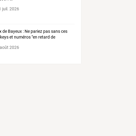
 juil. 2026
x
de
Bayeux
:
Ne
pariez
pas
sans
ces
ckeys
et
numéros
"en
retard
de
s"
…
 août 2026