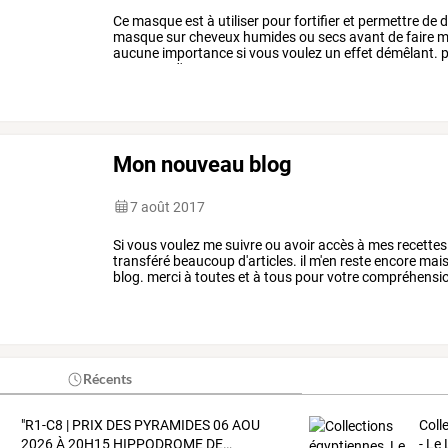
Ce
masque
est
à
utiliser
pour
fortifier
et
permettre
de
d
masque
sur
cheveux
humides
ou
secs
avant
de
faire
m
aucune
importance
si
vous
voulez
un
effet
démêlant.
p
une
pose
d'au
…
Mon nouveau blog
7 août 2017
Si vous voulez me suivre ou avoir accès à mes recettes vo
transféré beaucoup d'articles. il m'en reste encore mai
blog. merci à toutes et à tous pour votre compréhensio
Récents
"R1-C8
|
PRIX
DES
PYRAMIDES
06
AOU
Coll
2026
À
20H15
HIPPODROME
DE
…
- Le