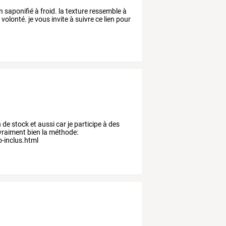
n
saponifié
à
froid.
la
texture
ressemble
à
à
volonté.
je
vous
invite
à
suivre
ce
lien
pour
n de stock et aussi car je participe à des
ue vraiment bien la méthode:
o-inclus.html