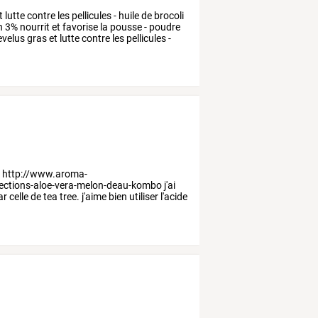
t
lutte
contre
les
pellicules
-
huile
de
brocoli
n
3%
nourrit
et
favorise
la
pousse
-
poudre
velus
gras
et
lutte
contre
les
pellicules
-
:
http://www.aroma-
fections-aloe-vera-melon-deau-kombo
j'ai
ar
celle
de
tea
tree.
j'aime
bien
utiliser
l'acide