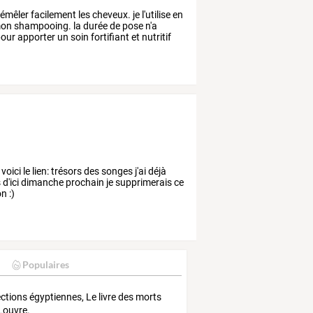
émêler
facilement
les
cheveux.
je
l'utilise
en
on
shampooing.
la
durée
de
pose
n'a
our
apporter
un
soin
fortifiant
et
nutritif
ici le lien: trésors des songes j'ai déjà
s d'ici dimanche prochain je supprimerais ce
n :)
Populaires
ections égyptiennes, Le livre des morts
 Louvre.