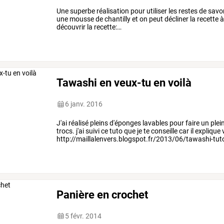
Une
superbe
réalisation
pour
utiliser
les
restes
de
savo
une
mousse
de
chantilly
et
on
peut
décliner
la
recette
découvrir
la
recette:
…
Tawashi en veux-tu en voilà
6 janv. 2016
J'ai réalisé pleins d'éponges lavables pour faire un plei
trocs. j'ai suivi ce tuto que je te conseille car il expliq
http://maillalenvers.blogspot.fr/2013/06/tawashi-tut
Panière en crochet
5 févr. 2014