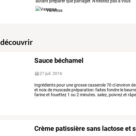
autant préparer que partager. N'hésitez pas à vous
abonner !!!
Vanessa
 découvrir
Sauce béchamel
27 juil. 2016
Ingrédients
pour
une
grosse
casserole
70
cl
environ
de
et
noix
de
muscade
préparation:
faites
fondre
le
beurr
farine
et
fouettez
1
ou
2
minutes.
salez,
poivrez
et
râp
à
petit
en
…
Crème patissière sans lactose et 