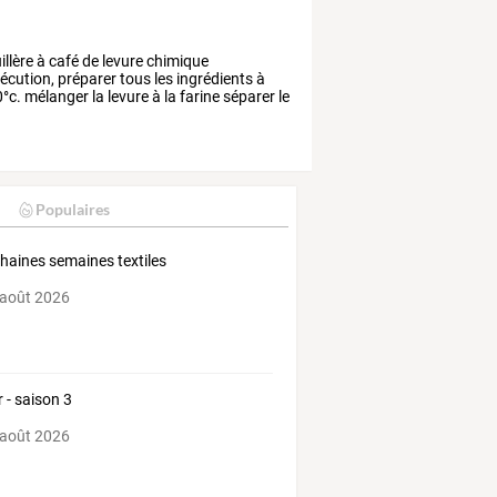
illère
à
café
de
levure
chimique
écution,
préparer
tous
les
ingrédients
à
°c.
mélanger
la
levure
à
la
farine
séparer
le
Populaires
haines semaines textiles
 août 2026
r - saison 3
 août 2026