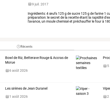
9 juil. 2017
Ingrédients:
4
œufs
125
g
de
sucre
125
g
de
farine
1
cu
préparation:
le
secret
de
la
recette
étant
la
rapidité
d'ex
l'avance,
un
moule
chemisé
et
préchauffer
le
four
à
180
blanc
des
jaunes
et
les
monter
…
Récents
Bowl de Riz, Betterave Rouge & Accras de
Proc
Morue
5
6 août 2026
Les sirènes de Jean Duranel
Vipe
1 août 2026
2