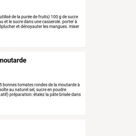
utilisé
de
la
purée
de
fruits)
100
g
de
sucre
au
et
le
sucre
dans
une
casserole.
porter
à
éplucher
et
dénoyauter
les
mangues.
mixer
 moutarde
5
bonnes
tomates
rondes
de
la
moutarde
à
boîte
au
naturel
sel,
sucre
en
poudre
atif)
préparation:
étalez
la
pâte
brisée
dans