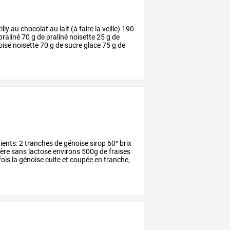
illy
au
chocolat
au
lait
(à
faire
la
veille)
190
praliné
70
g
de
praliné
noisette
25
g
de
oise
noisette
70
g
de
sucre
glace
75
g
de
ients:
2
tranches
de
génoise
sirop
60°
brix
ière
sans
lactose
environs
500g
de
fraises
fois
la
génoise
cuite
et
coupée
en
tranche,