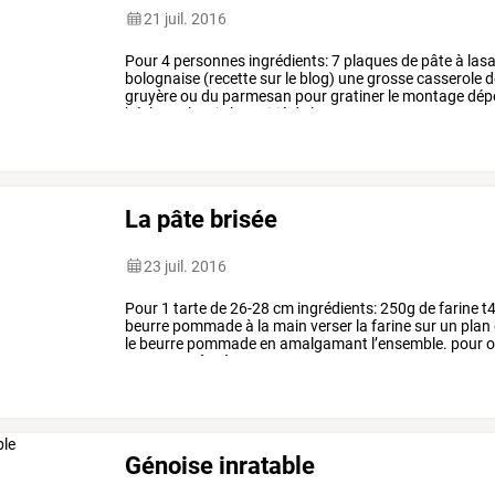
21 juil. 2016
Pour
4
personnes
ingrédients:
7
plaques
de
pâte
à
las
bolognaise
(recette
sur
le
blog)
une
grosse
casserole
d
gruyère
ou
du
parmesan
pour
gratiner
le
montage
dép
béchamel,
puis
la
moitié
de
la
…
La pâte brisée
23 juil. 2016
Pour
1
tarte
de
26-28
cm
ingrédients:
250g
de
farine
t
beurre
pommade
à
la
main
verser
la
farine
sur
un
plan
le
beurre
pommade
en
amalgamant
l’ensemble.
pour
o
pour
une
pâte
à
…
Génoise inratable