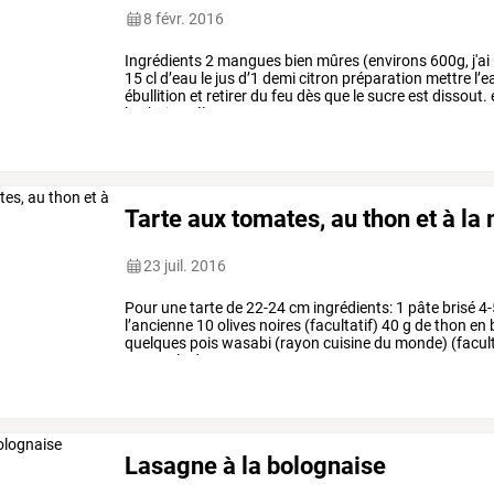
8 févr. 2016
Ingrédients
2
mangues
bien
mûres
(environs
600g,
j'ai
15
cl
d’eau
le
jus
d’1
demi
citron
préparation
mettre
l’e
ébullition
et
retirer
du
feu
dès
que
le
sucre
est
dissout.
la
chair.
mélanger
…
Tarte aux tomates, au thon et à la
23 juil. 2016
Pour
une
tarte
de
22-24
cm
ingrédients:
1
pâte
brisé
4-
l’ancienne
10
olives
noires
(facultatif)
40
g
de
thon
en
quelques
pois
wasabi
(rayon
cuisine
du
monde)
(facult
un
moule
de
22
cm
…
Lasagne à la bolognaise