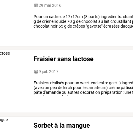
29 mai 2016
Pour
un
cadre
de
17x17cm
(8
parts)
ingrédients:
chant
g
de
crème
liquide
70
g
de
chocolat
au
lait
croustillant
chocolat
noir
65
g
de
crêpes
"gavotte"
écrasées
dacqu
poudre
de
noisettes
brutes
…
Fraisier sans lactose
9 juil. 2017
Fraisiers
réalisés
pour
un
week-end
entre
geek
:)
ingréd
(avec
un
peu
de
kirch
pour
les
amateurs)
crème
pâtiss
pâte
d'amande
ou
autres
décoration
préparation:
une
prendre
un
cercle
de
18
…
Sorbet à la mangue