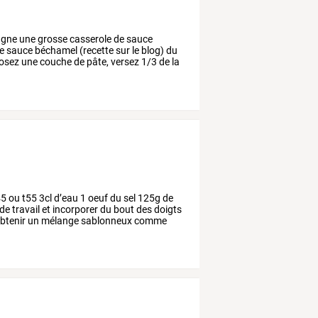
agne
une
grosse
casserole
de
sauce
e
sauce
béchamel
(recette
sur
le
blog)
du
osez
une
couche
de
pâte,
versez
1/3
de
la
45
ou
t55
3cl
d’eau
1
oeuf
du
sel
125g
de
de
travail
et
incorporer
du
bout
des
doigts
btenir
un
mélange
sablonneux
comme