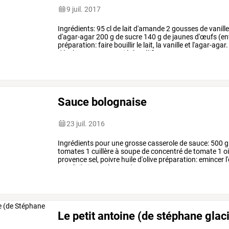
9 juil. 2017
Ingrédients:
95
cl
de
lait
d'amande
2
gousses
de
vanill
d'agar-agar
200
g
de
sucre
140
g
de
jaunes
d'œufs
(en
préparation:
faire
bouillir
le
lait,
la
vanille
et
l'agar-agar.
développer
ses
propriétés
gélifiantes.
…
Sauce bolognaise
23 juil. 2016
Ingrédients
pour
une
grosse
casserole
de
sauce:
500
g
tomates
1
cuillère
à
soupe
de
concentré
de
tomate
1
o
provence
sel,
poivre
huile
d'olive
préparation:
emincer
l
puis
l'ail
ajouter
la
viande
…
Le petit antoine (de stéphane glac