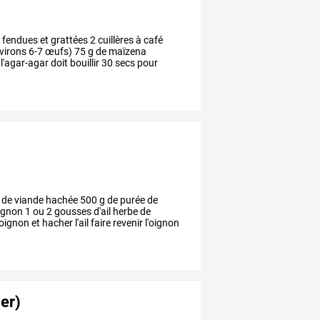
e
fendues
et
grattées
2
cuillères
à
café
virons
6-7
œufs)
75
g
de
maïzena
l'agar-agar
doit
bouillir
30
secs
pour
de
viande
hachée
500
g
de
purée
de
ignon
1
ou
2
gousses
d'ail
herbe
de
'oignon
et
hacher
l'ail
faire
revenir
l'oignon
ier)