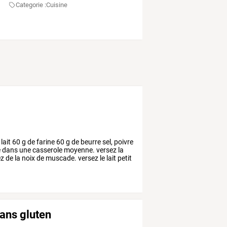
Categorie :
Cuisine
lait
60
g
de
farine
60
g
de
beurre
sel,
poivre
e
dans
une
casserole
moyenne.
versez
la
ez
de
la
noix
de
muscade.
versez
le
lait
petit
sans gluten