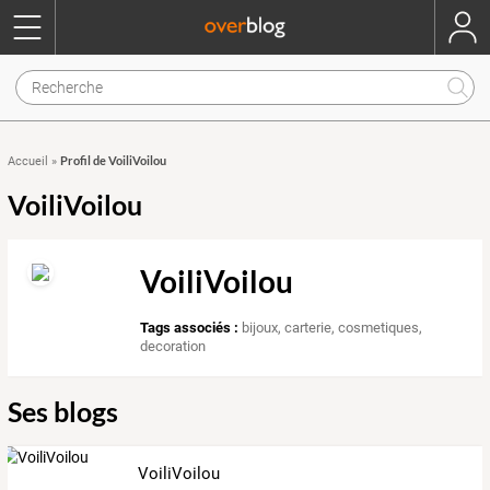
Profil de VoiliVoilou
Accueil
»
VoiliVoilou
VoiliVoilou
Tags associés :
bijoux
,
carterie
,
cosmetiques
,
decoration
Ses blogs
VoiliVoilou