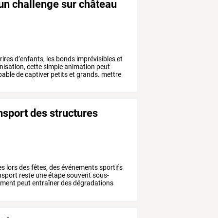
un challenge sur château
rires
d’enfants,
les
bonds
imprévisibles
et
nisation,
cette
simple
animation
peut
pable
de
captiver
petits
et
grands.
mettre
nsport des structures
es
lors
des
fêtes,
des
événements
sportifs
nsport
reste
une
étape
souvent
sous-
ement
peut
entraîner
des
dégradations