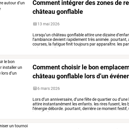
Comment intégrer des zones de re
château gonflable
13 mai 2026
Lorsqu’un
château
gonflable
attire
une
dizaine
d’enfa
l’ambiance
devient
rapidement
très
animée.
pourtant,
courses,
la
fatigue
finit
toujours
par
apparaître.
les
par
calme
pour
discuter
ou
…
Comment choisir le bon emplaceme
château gonflable lors d’un événe
6 mars 2026
Lors
d’un
anniversaire,
d’une
fête
de
quartier
ou
d’une
attire
instantanément
les
enfants.
les
rires
fusent,
les
b
l’énergie
déborde.
pourtant,
derrière
ce
moment
festif,
installer
la
structure
pour
…