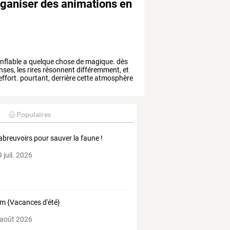
organiser des animations en
nflable
a
quelque
chose
de
magique.
dès
nses,
les
rires
résonnent
différemment,
et
effort.
pourtant,
derrière
cette
atmosphère
Populaires
abreuvoirs pour sauver la faune !
 juil. 2026
m {Vacances d'été}
 août 2026