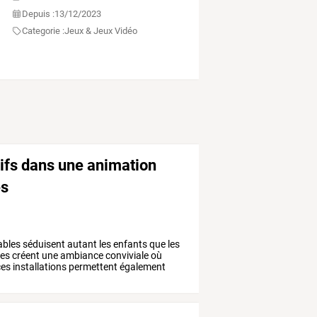
Depuis :
13/12/2023
Categorie :
Jeux & Jeux Vidéo
ifs dans une animation
es
ables
séduisent
autant
les
enfants
que
les
es
créent
une
ambiance
conviviale
où
es
installations
permettent
également