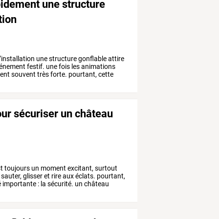
pidement une structure
tion
’installation
une
structure
gonflable
attire
énement
festif.
une
fois
les
animations
ent
souvent
très
forte.
pourtant,
cette
ur sécuriser un château
t
toujours
un
moment
excitant,
surtout
sauter,
glisser
et
rire
aux
éclats.
pourtant,
é
importante
:
la
sécurité.
un
château