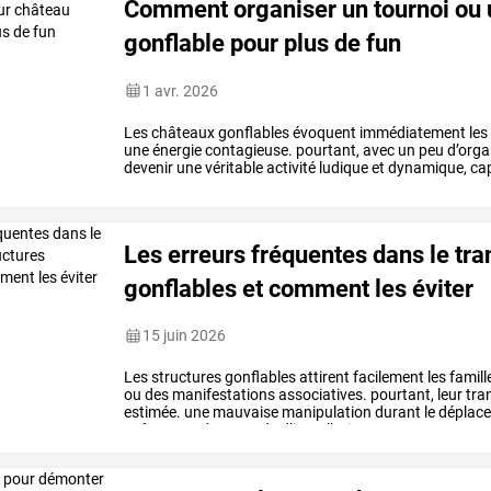
Comment organiser un tournoi ou 
gonflable pour plus de fun
1 avr. 2026
Les
châteaux
gonflables
évoquent
immédiatement
les
une
énergie
contagieuse.
pourtant,
avec
un
peu
d’orga
devenir
une
véritable
activité
ludique
et
dynamique,
ca
en
place
un
tournoi
…
Les erreurs fréquentes dans le tra
gonflables et comment les éviter
15 juin 2026
Les
structures
gonflables
attirent
facilement
les
famill
ou
des
manifestations
associatives.
pourtant,
leur
tra
estimée.
une
mauvaise
manipulation
durant
le
déplac
coûteuses,
des
retards
d’installation
…