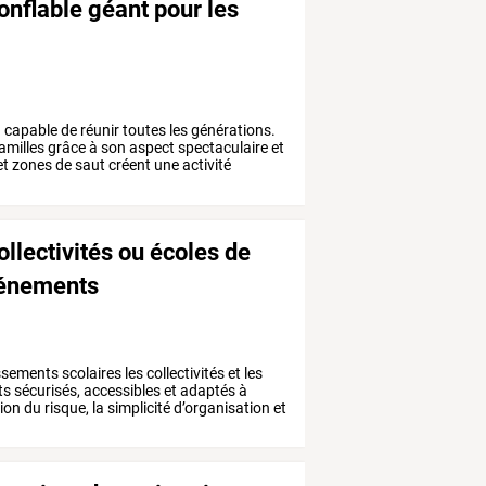
nflable géant pour les
n
capable
de
réunir
toutes
les
générations.
amilles
grâce
à
son
aspect
spectaculaire
et
et
zones
de
saut
créent
une
activité
ollectivités ou écoles de
événements
ssements
scolaires
les
collectivités
et
les
ts
sécurisés,
accessibles
et
adaptés
à
ion
du
risque,
la
simplicité
d’organisation
et