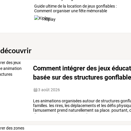
Guide ultime de la location de jeux gonflables :
Comment organiser une fête mémorable
Kiplay
 découvrir
Comment intégrer des jeux éducat
basée sur des structures gonflabl
3 août 2026
Les
animations
organisées
autour
de
structures
gonfl
familles.
les
rires,
les
déplacements
et
les
défis
physiqu
l'amusement
prend
naturellement
sa
place.
pourtant,
c
d'encourager
l'apprentissage
à
…