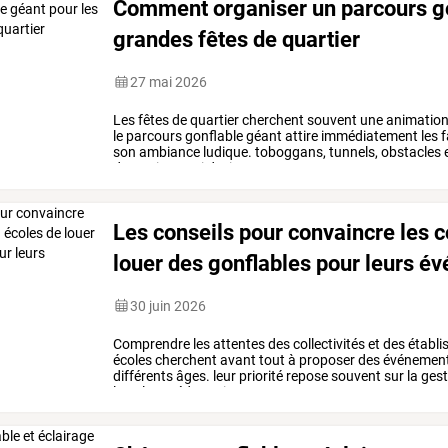
Comment organiser un parcours go
grandes fêtes de quartier
27 mai 2026
Les
fêtes
de
quartier
cherchent
souvent
une
animatio
le
parcours
gonflable
géant
attire
immédiatement
les
f
son
ambiance
ludique.
toboggans,
tunnels,
obstacles
dynamique
qui
devient
…
Les conseils pour convaincre les c
louer des gonflables pour leurs 
30 juin 2026
Comprendre
les
attentes
des
collectivités
et
des
établi
écoles
cherchent
avant
tout
à
proposer
des
événemen
différents
âges.
leur
priorité
repose
souvent
sur
la
gest
la
valeur
pédagogique
ou
…