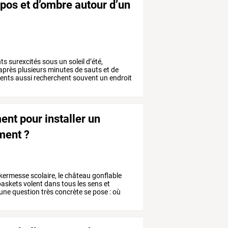
pos et d’ombre autour d’un
nts
surexcités
sous
un
soleil
d’été,
après
plusieurs
minutes
de
sauts
et
de
ents
aussi
recherchent
souvent
un
endroit
nt pour installer un
ment ?
kermesse
scolaire,
le
château
gonflable
askets
volent
dans
tous
les
sens
et
une
question
très
concrète
se
pose
:
où