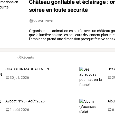
Château gonflable et éclairage : 
soirée en toute sécurité
22 avr. 2026
Organiser
une
animation
en
soirée
avec
un
château
go
que
la
lumière
baisse,
les
couleurs
deviennent
plus
inte
l’ambiance
prend
une
dimension
presque
festive
sans
légère,
une
…
Récents
CHASSEUR MAGDALENIEN
Des 
30 juil. 2026
29
Avocat N°95 - Août 2026
Albu
1 août 2026
6