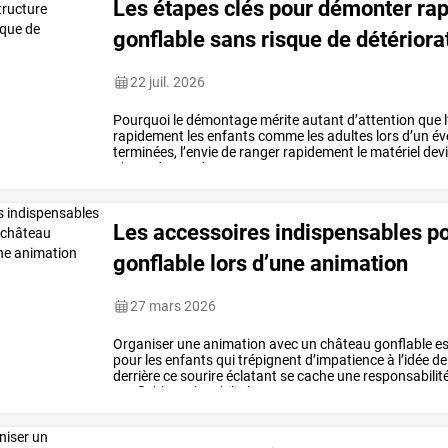
Les étapes clés pour démonter ra
gonflable sans risque de détériora
22 juil. 2026
Pourquoi
le
démontage
mérite
autant
d’attention
que
l
rapidement
les
enfants
comme
les
adultes
lors
d’un
év
terminées,
l’envie
de
ranger
rapidement
le
matériel
devi
phase
demande
…
Les accessoires indispensables po
gonflable lors d’une animation
27 mars 2026
Organiser
une
animation
avec
un
château
gonflable
es
pour
les
enfants
qui
trépignent
d’impatience
à
l’idée
de
derrière
ce
sourire
éclatant
se
cache
une
responsabilit
gonflable
mal
stabilisé
…