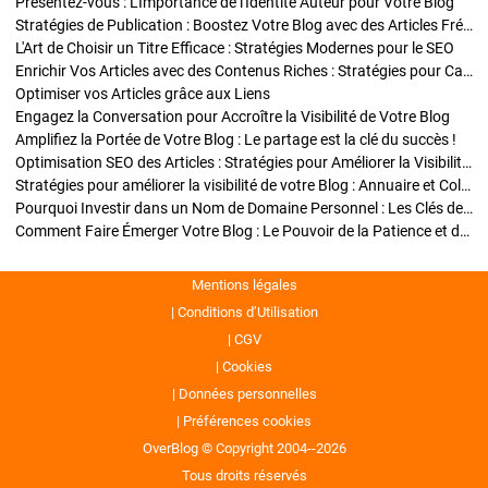
Présentez-vous : L'Importance de l'Identité Auteur pour Votre Blog
Stratégies de Publication : Boostez Votre Blog avec des Articles Fréquents et Exclusifs
L'Art de Choisir un Titre Efficace : Stratégies Modernes pour le SEO
Enrichir Vos Articles avec des Contenus Riches : Stratégies pour Captiver et Optimiser
Optimiser vos Articles grâce aux Liens
Engagez la Conversation pour Accroître la Visibilité de Votre Blog
Amplifiez la Portée de Votre Blog : Le partage est la clé du succès !
Optimisation SEO des Articles : Stratégies pour Améliorer la Visibilité de Votre Blog
Stratégies pour améliorer la visibilité de votre Blog : Annuaire et Collaborations
Pourquoi Investir dans un Nom de Domaine Personnel : Les Clés de la Réussite de Votre Blog
Comment Faire Émerger Votre Blog : Le Pouvoir de la Patience et de la Persévérance
Mentions légales
Conditions d’Utilisation
CGV
Cookies
Données personnelles
Préférences cookies
OverBlog © Copyright 2004--2026
Tous droits réservés