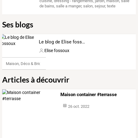
cuisine
,
dressing - rangements
,
jardin
,
maison
,
salle
de bains
,
salle a manger
,
salon
,
sejour
,
texte
Ses blogs
Le blog de Elise fossoux
Elise fossoux
Maison, Déco & Bricolage
Articles à découvrir
Maison container #terrasse
26 oct. 2022