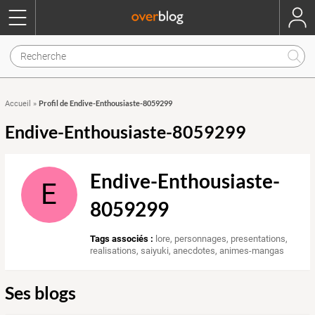
Profil de Endive-Enthousiaste-8059299
Accueil
»
Endive-Enthousiaste-8059299
Endive-Enthousiaste-
E
8059299
Tags associés :
lore
,
personnages
,
presentations
,
realisations
,
saiyuki
,
anecdotes
,
animes-mangas
Ses blogs