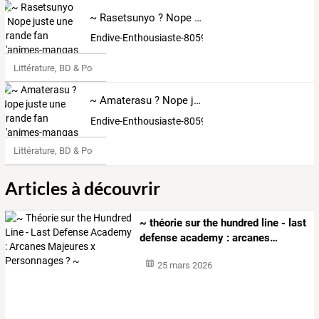
~ Rasetsunyo ? Nope juste une grande fan d'animes-mangas et de jeux-vidéos ~
Endive-Enthousiaste-8059299
Littérature, BD & Poésie
~ Amaterasu ? Nope juste une grande fan d'animes-mangas et de jeux-vidéos ~
Endive-Enthousiaste-8059299
Littérature, BD & Poésie
Articles à découvrir
~
théorie
sur
the
hundred
line
-
last
defense
academy
:
arcanes
…
25 mars 2026