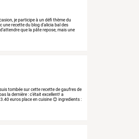
casion,
je
participe
à
un
défi
thème
du
c
une
recette
du
blog
d'alicia
bal
des
d'attendre
que
la
pâte
repose,
mais
une
suis
tombée
sur
cette
recette
de
gaufres
de
pas
la
dernière
:
c'était
excellent!
a
3.40
euros
place
en
cuisine
😊
ingredients
: