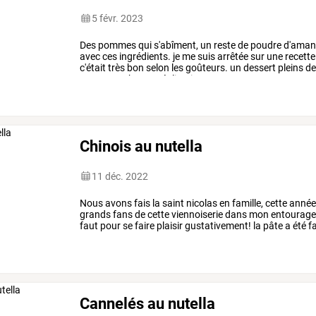
5 févr. 2023
Des
pommes
qui
s'abîment,
un
reste
de
poudre
d'aman
avec
ces
ingrédients.
je
me
suis
arrêtée
sur
une
recette
c'était
très
bon
selon
les
goûteurs.
un
dessert
pleins
d
4.80
euros
bonne
réalisation
!
…
Chinois au nutella
11 déc. 2022
Nous
avons
fais
la
saint
nicolas
en
famille,
cette
anné
grands
fans
de
cette
viennoiserie
dans
mon
entourage
faut
pour
se
faire
plaisir
gustativement!
la
pâte
a
été
fa
recette
4.50
euros.
a
…
Cannelés au nutella