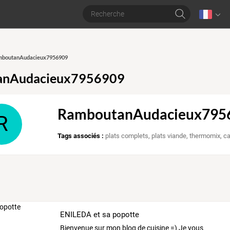
amboutanAudacieux7956909
anAudacieux7956909
RamboutanAudacieux795
R
Tags associés :
plats complets
,
plats viande
,
thermomix
,
c
ENILEDA et sa popotte
Bienvenue
sur
mon
blog
de
cuisine
=)
Je
vous