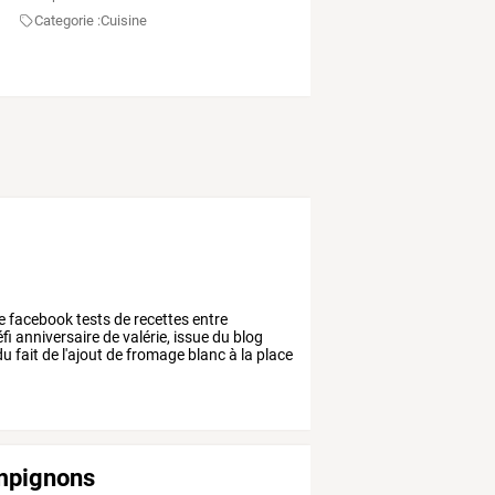
Categorie :
Cuisine
e
facebook
tests
de
recettes
entre
fi
anniversaire
de
valérie,
issue
du
blog
du
fait
de
l'ajout
de
fromage
blanc
à
la
place
ampignons