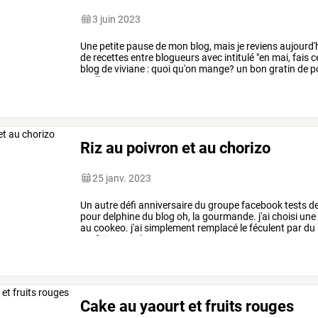
3 juin 2023
Une
petite
pause
de
mon
blog,
mais
je
reviens
aujourd'
de
recettes
entre
blogueurs
avec
intitulé
"en
mai,
fais
c
blog
de
viviane
:
quoi
qu'on
mange?
un
bon
gratin
de
p
meilleur
…
Riz au poivron et au chorizo
25 janv. 2023
Un
autre
défi
anniversaire
du
groupe
facebook
tests
d
pour
delphine
du
blog
oh,
la
gourmande.
j'ai
choisi
une
au
cookeo.
j'ai
simplement
remplacé
le
féculent
par
du
parfaite
pour
le
…
Cake au yaourt et fruits rouges