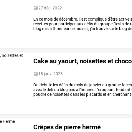
27 déc. 2022
En
ce
mois
de
décembre,
il
est
compliqué
d'être
active
s
recettes
pour
participer
aux
défis
du
groupe
"tests
de
r
blog
mis
à
l'honneur
ce
mois-ci,
j'ai
trouvé
sur
le
blog
d
délicieuse
et
simple
…
Cake au yaourt, noisettes et choco
18 janv. 2023
On
débute
les
défis
du
mois
de
janvier
du
groupe
face
avec
le
défi
du
blog
mis
à
l'honneur
"croquant
fondant
poudre
de
noisettes
dans
les
placards
et
en
cherchant
cake
au
yaourt
noisettes
et
…
Crêpes de pierre hermé