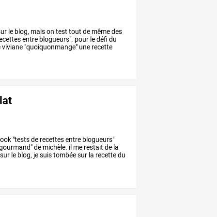
ur
le
blog,
mais
on
test
tout
de
même
des
ecettes
entre
blogueurs".
pour
le
défi
du
e
viviane
"quoiquonmange"
une
recette
lat
book
"tests
de
recettes
entre
blogueurs"
gourmand"
de
michèle.
il
me
restait
de
la
sur
le
blog,
je
suis
tombée
sur
la
recette
du