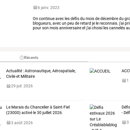
6 janv. 2023
On
continue
avec
les
défis
du
mois
de
décembre
du
gr
blogueurs,
avec
un
peu
de
retard
je
le
reconnais.
j'ai
pri
pour
son
mois
anniversaire
et
j'ai
choisi
les
cannelés
a
coût
moyen
de
la
…
Récents
Actualité : Astronautique, Aérospatiale,
ACC
Civile et Militaire
1
29 juil. 2026
Le
Marais
du
Chancelier
à
Saint-Fiel
Défi
(23000)
activé
le
30
juillet
2026.
- Dé
Référence
FFF
…
3
3 août 2026