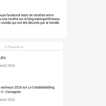
oupe
facebook
tests
de
recettes
entre
s
une
recette
sur
le
blog
bakingwithnessa
u
nutella
qui
ont
été
dévorés
par
la
famille.
Populaires
UEIL
 août 2026
s estivaux 2026 sur Le Créablablablog
fi 5 - Consignes
 août 2026