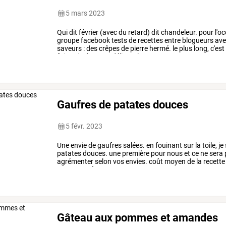
5 mars 2023
Qui
dit
février
(avec
du
retard)
dit
chandeleur.
pour
l'oc
groupe
facebook
tests
de
recettes
entre
blogueurs
ave
saveurs
:
des
crêpes
de
pierre
hermé.
le
plus
long,
c'est
fois
cuite
hum
un
délice!
place
…
Gaufres de patates douces
5 févr. 2023
Une
envie
de
gaufres
salées.
en
fouinant
sur
la
toile,
je
patates
douces.
une
première
pour
nous
et
ce
ne
sera
agrémenter
selon
vos
envies.
coût
moyen
de
la
recette
pour
6
gaufres
3
patates
…
Gâteau aux pommes et amandes