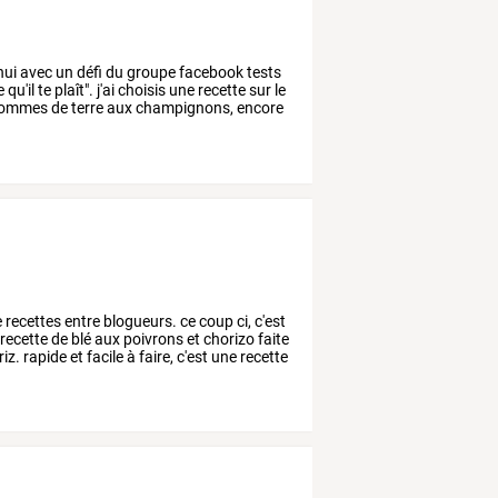
hui
avec
un
défi
du
groupe
facebook
tests
e
qu'il
te
plaît".
j'ai
choisis
une
recette
sur
le
ommes
de
terre
aux
champignons,
encore
e
recettes
entre
blogueurs.
ce
coup
ci,
c'est
recette
de
blé
aux
poivrons
et
chorizo
faite
riz.
rapide
et
facile
à
faire,
c'est
une
recette