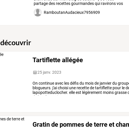
partage
des
recettes
gourmandes
qui
ravirons
vos
papilles
!
…
RamboutanAudacieux7956909
 découvrir
Tartiflette allégée
25 janv. 2023
On
continue
avec
les
défis
du
mois
de
janvier
du
group
blogueurs.
j'ai
choisi
une
recette
de
tartiflette
pour
le
dé
lapopotteduclocher.
elle
est
légèrement
moins
grasse
de
la
crème
mise
par
…
Gratin de pommes de terre et ch