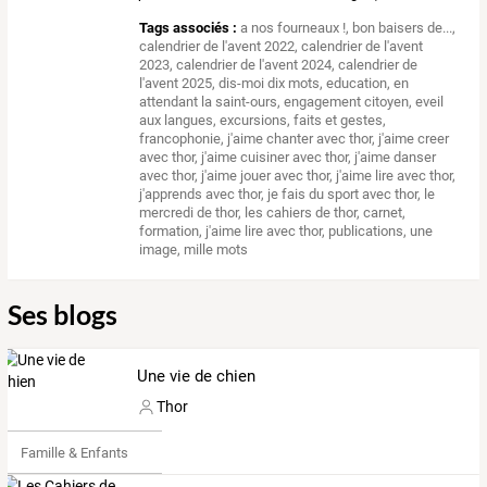
Tags associés :
a nos fourneaux !
,
bon baisers de...
,
calendrier de l'avent 2022
,
calendrier de l'avent
2023
,
calendrier de l'avent 2024
,
calendrier de
l'avent 2025
,
dis-moi dix mots
,
education
,
en
attendant la saint-ours
,
engagement citoyen
,
eveil
aux langues
,
excursions
,
faits et gestes
,
francophonie
,
j'aime chanter avec thor
,
j'aime creer
avec thor
,
j'aime cuisiner avec thor
,
j'aime danser
avec thor
,
j'aime jouer avec thor
,
j'aime lire avec thor
,
j'apprends avec thor
,
je fais du sport avec thor
,
le
mercredi de thor
,
les cahiers de thor
,
carnet
,
formation
,
j'aime lire avec thor
,
publications
,
une
image, mille mots
Ses blogs
Une vie de chien
Thor
Famille & Enfants