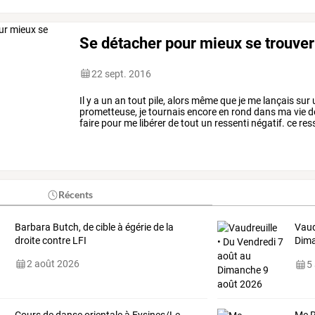
Se détacher pour mieux se trouver
22 sept. 2016
Il
y
a
un
an
tout
pile,
alors
même
que
je
me
lançais
sur
prometteuse,
je
tournais
encore
en
rond
dans
ma
vie
d
faire
pour
me
libérer
de
tout
un
ressenti
négatif.
ce
res
même
depuis
que
j’avais
…
Récents
Barbara Butch, de cible à égérie de la
Vaud
droite contre LFI
Dima
Vaud
2 août 2026
5