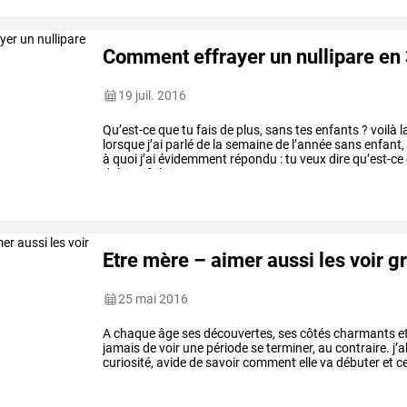
Comment effrayer un nullipare en
19 juil. 2016
Qu’est-ce
que
tu
fais
de
plus,
sans
tes
enfants
?
voilà
l
lorsque
j’ai
parlé
de
la
semaine
de
l’année
sans
enfant,
à
quoi
j’ai
évidemment
répondu
:
tu
veux
dire
qu’est-ce
dubitatif,
j’ai
…
Etre mère – aimer aussi les voir g
25 mai 2016
A
chaque
âge
ses
découvertes,
ses
côtés
charmants
e
jamais
de
voir
une
période
se
terminer,
au
contraire.
j’
curiosité,
avide
de
savoir
comment
elle
va
débuter
et
c
nous
sommes
parents,
et
…