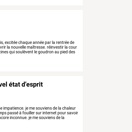
is,
excitée
chaque
année
par
la
rentrée
de
vrir
la
nouvelle
maîtresse.
réinvestir
la
cour
cines
qui
soulèvent
le
goudron
au
pied
des
l état d’esprit
se
impatience.
je
me
souviens
de
la
chaleur
mps
passé
à
fouiller
sur
internet
pour
savoir
ncore
inconnue.
je
me
souviens
de
la