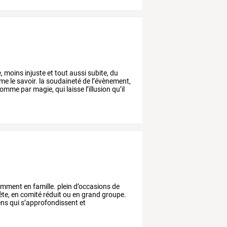
,
moins
injuste
et
tout
aussi
subite,
du
me
le
savoir.
la
soudaineté
de
l’évènement,
omme
par
magie,
qui
laisse
l’illusion
qu’il
amment
en
famille.
plein
d’occasions
de
ête,
en
comité
réduit
ou
en
grand
groupe.
ens
qui
s’approfondissent
et