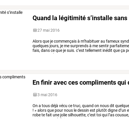
Quand la légitimité s’installe sans
27 mai 2016
Alors
que
je
commençais
à
m’habituer
au
fameux
synd
quelques
jours,
je
me
surprends
à
me
sentir
parfaitem
fais,
dans
ce
que
je
suis.
c’est
tellement
inédit
que
ça
po
parce
que
c’est
…
En finir avec ces compliments qui
3 mai 2016
On
a
tous
déjà
vécu
ce
truc,
quand
on
nous
dit
quelqu
!
»
alors
que
pour
nous
le
dessin
est
plutôt
digne
d’un
e
robe
te
fait
une
jolie
silhouette,
c’est
toi
qui
l’as
cousue
vraiment
pas
à
l’aise
…