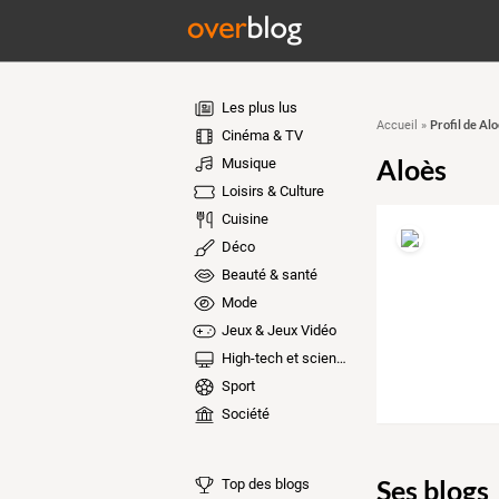
Les plus lus
Profil de Al
Accueil
»
Cinéma & TV
Aloès
Musique
Loisirs & Culture
Cuisine
Déco
Beauté & santé
Mode
Jeux & Jeux Vidéo
High-tech et sciences
Sport
Société
Ses blogs
Top des blogs