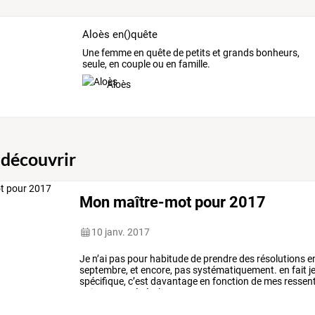
Aloès en()quête
Une femme en quête de petits et grands bonheurs,
seule, en couple ou en famille.
Aloès
 découvrir
Mon maître-mot pour 2017
10 janv. 2017
Je
n’ai
pas
pour
habitude
de
prendre
des
résolutions
e
septembre,
et
encore,
pas
systématiquement.
en
fait
j
spécifique,
c’est
davantage
en
fonction
de
mes
ressent
qui
se
veut
généralement
…