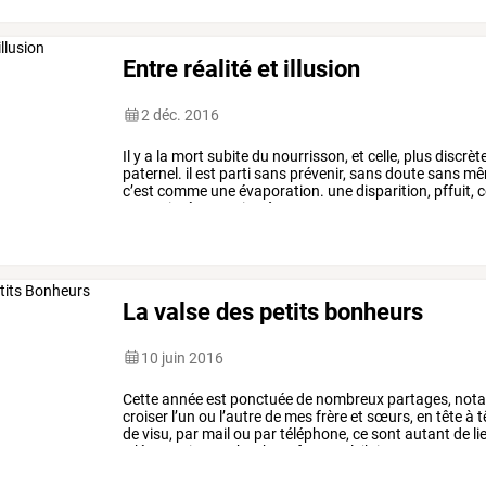
Entre réalité et illusion
2 déc. 2016
Il
y
a
la
mort
subite
du
nourrisson,
et
celle,
plus
discrète
paternel.
il
est
parti
sans
prévenir,
sans
doute
sans
mê
c’est
comme
une
évaporation.
une
disparition,
pffuit,
c
pourrait
réapparaitre
à
…
La valse des petits bonheurs
10 juin 2016
Cette
année
est
ponctuée
de
nombreux
partages,
not
croiser
l’un
ou
l’autre
de
mes
frère
et
sœurs,
en
tête
à
t
de
visu,
par
mail
ou
par
téléphone,
ce
sont
autant
de
li
m’épanouissent.
bonheur
fraternel.
j’ai
…