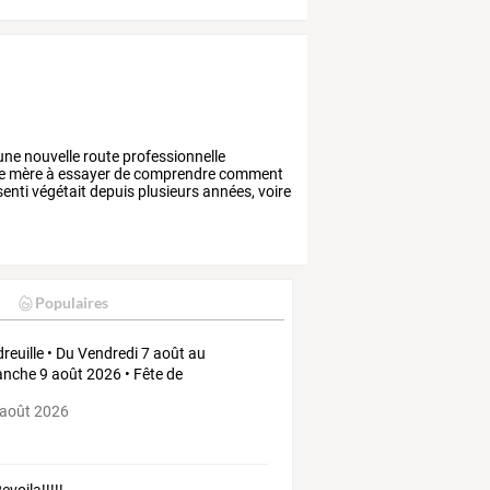
une
nouvelle
route
professionnelle
e
mère
à
essayer
de
comprendre
comment
senti
végétait
depuis
plusieurs
années,
voire
Populaires
reuille • Du Vendredi 7 août au
nche 9 août 2026 • Fête de
reuille
 août 2026