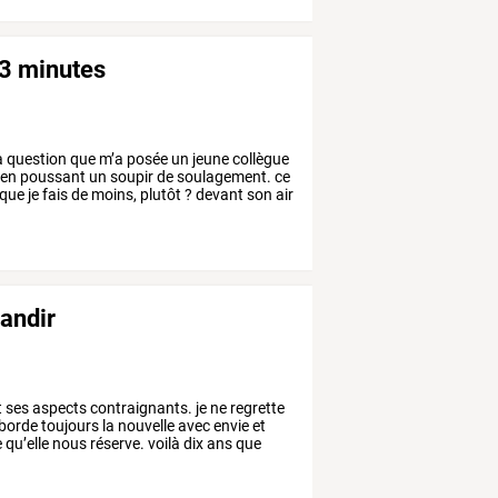
 3 minutes
a
question
que
m’a
posée
un
jeune
collègue
en
poussant
un
soupir
de
soulagement.
ce
que
je
fais
de
moins,
plutôt
?
devant
son
air
randir
t
ses
aspects
contraignants.
je
ne
regrette
aborde
toujours
la
nouvelle
avec
envie
et
e
qu’elle
nous
réserve.
voilà
dix
ans
que