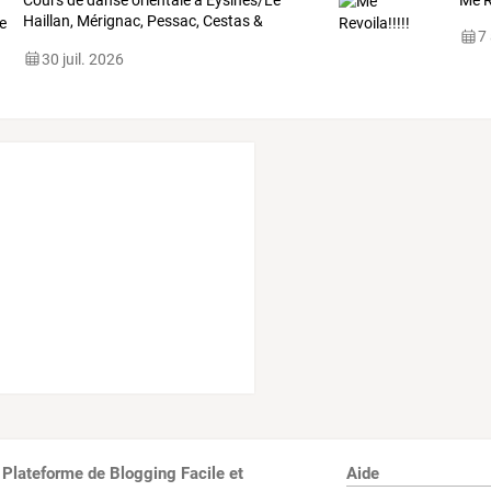
Cours de danse orientale à Eysines/Le
Me R
Haillan, Mérignac, Pessac, Cestas &
7
Talence
30 juil. 2026
 Plateforme de Blogging Facile et
Aide