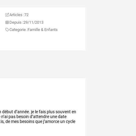
Articles :
72
Depuis :
29/11/2013
Categorie :
Famille & Enfants
n
début
d’année.
je
le
fais
plus
souvent
en
e
n’ai
pas
besoin
d’attendre
une
date
is,
de
mes
besoins
que
j’amorce
un
cycle