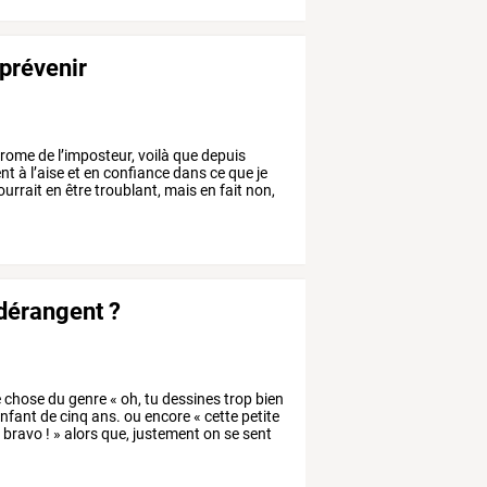
 prévenir
rome
de
l’imposteur,
voilà
que
depuis
ent
à
l’aise
et
en
confiance
dans
ce
que
je
urrait
en
être
troublant,
mais
en
fait
non,
 dérangent ?
e
chose
du
genre
«
oh,
tu
dessines
trop
bien
nfant
de
cinq
ans.
ou
encore
«
cette
petite
,
bravo
!
»
alors
que,
justement
on
se
sent