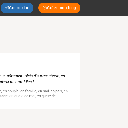
Connexion
Créer mon blog
n et sûrement plein d'autres chose, en
mieux du quotidien !
e
,
en couple
,
en famille
,
en moi
,
en paix
,
en
lance
,
en quete de moi
,
en quete de