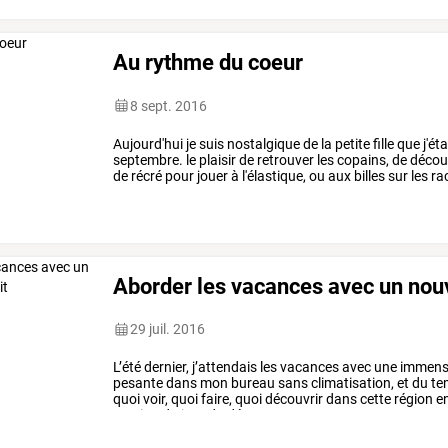
Au rythme du coeur
8 sept. 2016
Aujourd'hui
je
suis
nostalgique
de
la
petite
fille
que
j'éta
septembre.
le
plaisir
de
retrouver
les
copains,
de
décou
de
récré
pour
jouer
à
l'élastique,
ou
aux
billes
sur
les
ra
arbres.
…
Aborder les vacances avec un nouve
29 juil. 2016
L’été
dernier,
j’attendais
les
vacances
avec
une
immen
pesante
dans
mon
bureau
sans
climatisation,
et
du
te
quoi
voir,
quoi
faire,
quoi
découvrir
dans
cette
région
e
tension
du
jour
du
départ,
…