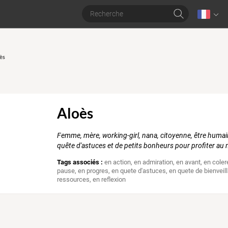
oès
Aloès
Femme, mère, working-girl, nana, citoyenne, être humai
quête d'astuces et de petits bonheurs pour profiter au 
Tags associés :
en action
,
en admiration
,
en avant
,
en coler
pause
,
en progres
,
en quete d'astuces
,
en quete de bienveil
ressources
,
en reflexion