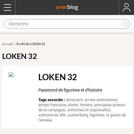
Profil de LOKEN 32
Accueil
»
LOKEN 32
LOKEN 32
Passionné de figurines et d'histoire.
Tags associés :
almanach
,
armee autrichienne
,
armee francaise
,
divers
,
histoire
,
principaux acteurs
de la campagne
,
uniformes et organisation
,
warhammer 40k
,
wurtemberg
,
figurines
,
la guerre de
l'anneau