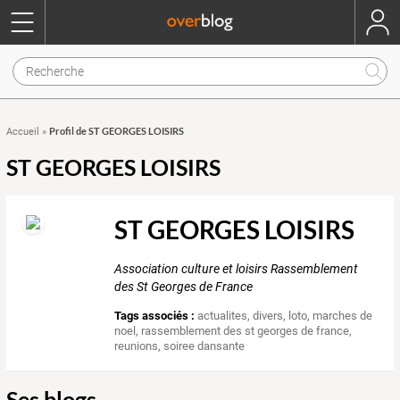
Profil de ST GEORGES LOISIRS
Accueil
»
ST GEORGES LOISIRS
ST GEORGES LOISIRS
Association culture et loisirs Rassemblement
des St Georges de France
Tags associés :
actualites
,
divers
,
loto
,
marches de
noel
,
rassemblement des st georges de france
,
reunions
,
soiree dansante
Ses blogs