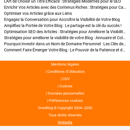
L'Art de Choisir un Titre Efficace : Stratégies Modernes pour le SEO
Enrichir Vos Articles avec des Contenus Riches : Stratégies pour Captiver et Optimiser
Optimiser vos Articles grâce aux Liens
Engagez la Conversation pour Accroître la Visibilité de Votre Blog
Amplifiez la Portée de Votre Blog : Le partage est la clé du succès !
Optimisation SEO des Articles : Stratégies pour Améliorer la Visibilité de Votre Blog
Stratégies pour améliorer la visibilité de votre Blog : Annuaire et Collaborations
Pourquoi Investir dans un Nom de Domaine Personnel : Les Clés de la Réussite de Votre Blog
Comment Faire Émerger Votre Blog : Le Pouvoir de la Patience et de la Persévérance
Mentions légales
Conditions d’Utilisation
CGV
Cookies
Données personnelles
Préférences cookies
OverBlog © Copyright 2004--2026
Tous droits réservés
Webedia