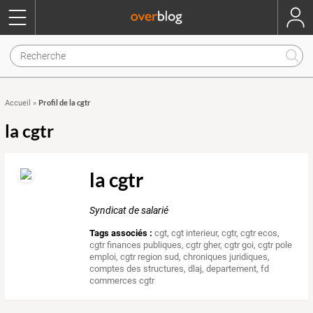
Profil de la cgtr
Accueil
»
la cgtr
la cgtr
Syndicat de salarié
Tags associés :
cgt
,
cgt interieur
,
cgtr
,
cgtr ecos
,
cgtr finances publiques
,
cgtr gher
,
cgtr goi
,
cgtr pole
emploi
,
cgtr region sud
,
chroniques juridiques
,
comptes des structures
,
dlaj
,
departement
,
fd
commerces cgtr