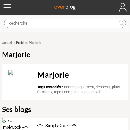
Profil de Marjorie
Accueil
»
Marjorie
Marjorie
Tags associés :
accompagnement
,
desserts
,
plats
familiaux
,
repas complets
,
repas rapide
Ses blogs
~*~ SimplyCook ~*~