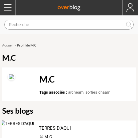
Profil de M.C
Accueil
»
M.C
M.C
Tags associés :
archeam
,
sorties chaam
Ses blogs
TERRES D'AQUI
M.C