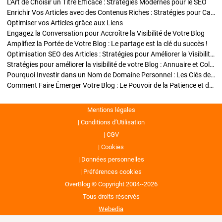
L'Art de Choisir un Titre Efficace : Stratégies Modernes pour le SEO
Enrichir Vos Articles avec des Contenus Riches : Stratégies pour Captiver et Optimiser
Optimiser vos Articles grâce aux Liens
Engagez la Conversation pour Accroître la Visibilité de Votre Blog
Amplifiez la Portée de Votre Blog : Le partage est la clé du succès !
Optimisation SEO des Articles : Stratégies pour Améliorer la Visibilité de Votre Blog
Stratégies pour améliorer la visibilité de votre Blog : Annuaire et Collaborations
Pourquoi Investir dans un Nom de Domaine Personnel : Les Clés de la Réussite de Votre Blog
Comment Faire Émerger Votre Blog : Le Pouvoir de la Patience et de la Persévérance
Mentions légales
Conditions d’Utilisation
CGV
Cookies
Données personnelles
Préférences cookies
OverBlog © Copyright 2004--2026
Tous droits réservés
Webedia