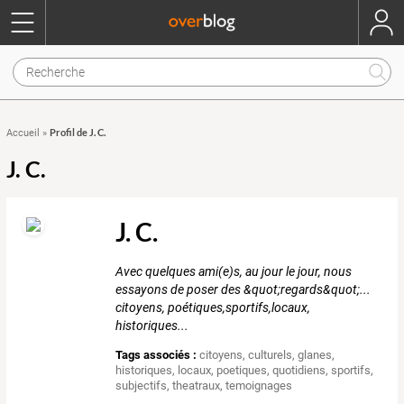
Profil de J. C.
Accueil
»
J. C.
J. C.
Avec quelques ami(e)s, au jour le jour, nous
essayons de poser des &quot;regards&quot;...
citoyens, poétiques,sportifs,locaux,
historiques...
Tags associés :
citoyens
,
culturels
,
glanes
,
historiques
,
locaux
,
poetiques
,
quotidiens
,
sportifs
,
subjectifs
,
theatraux
,
temoignages