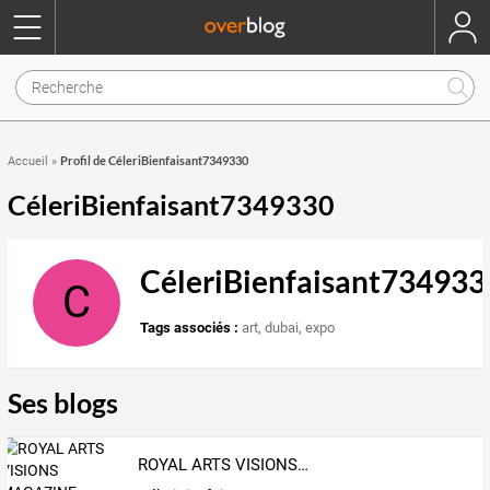
Profil de CéleriBienfaisant7349330
Accueil
»
CéleriBienfaisant7349330
CéleriBienfaisant734933
C
Tags associés :
art
,
dubai
,
expo
Ses blogs
ROYAL ARTS VISIONS MAGAZINE