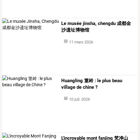
Le musée jinsha, chengdu 成都金
沙遗址博物馆
11 mars 2026
Huangling 篁岭 : le plus beau
village de chine ?
10 juil. 2026
L'incroyable mont fanjing 梵净山