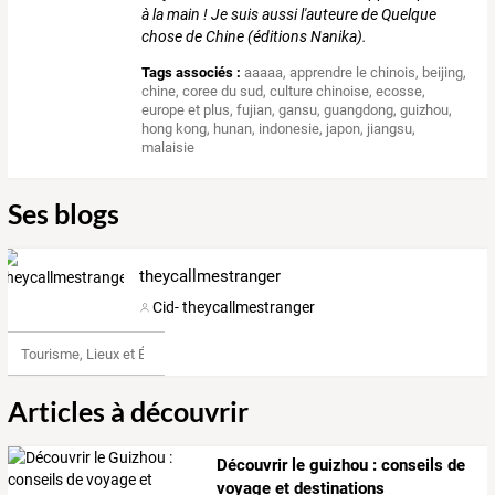
à la main ! Je suis aussi l'auteure de Quelque
chose de Chine (éditions Nanika).
Tags associés :
aaaaa
,
apprendre le chinois
,
beijing
,
chine
,
coree du sud
,
culture chinoise
,
ecosse
,
europe et plus
,
fujian
,
gansu
,
guangdong
,
guizhou
,
hong kong
,
hunan
,
indonesie
,
japon
,
jiangsu
,
malaisie
Ses blogs
theycallmestranger
Cid- theycallmestranger
Tourisme, Lieux et Événements
Articles à découvrir
Découvrir le guizhou : conseils de
voyage et destinations