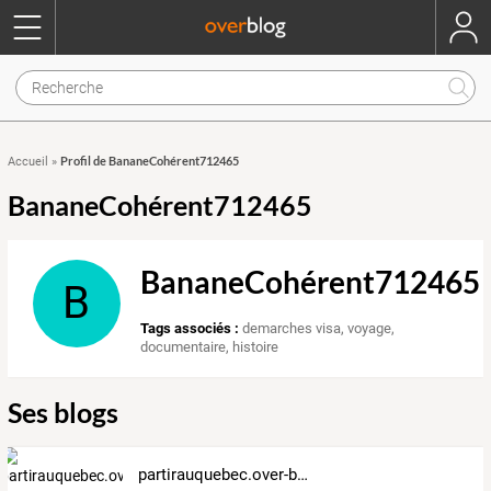
Profil de BananeCohérent712465
Accueil
»
BananeCohérent712465
BananeCohérent712465
B
Tags associés :
demarches visa
,
voyage
,
documentaire
,
histoire
Ses blogs
partirauquebec.over-blog.com