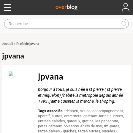
Profil de jpvana
Accueil
»
jpvana
jpvana
bonjour à tous, je suis née à st pierre ( st pierre
et miquelon) j'habite la metropole depuis année
1993 .j'aime cuisiner, la marche, le shoping.
Tags associés :
dessert
,
soupe
,
accompagnement
,
aperitif
,
autres
,
entremets -gateaux -tartes sucrees
,
entrees salades
,
gateaux
,
gratins
,
les panacotta
,
petits gateaux
,
poissons -fruits de mer
,
riz -pates
,
tartes salees - quiches
,
tartes sucres
,
viandes -