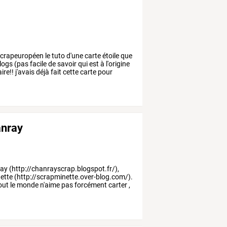
crapeuropéen
le
tuto
d'une
carte
étoile
que
logs
(pas
facile
de
savoir
qui
est
à
l'origine
ire!!
j'avais
déjà
fait
cette
carte
pour
anray
ray
(http://chanrayscrap.blogspot.fr/),
ette
(http://scrapminette.over-blog.com/).
out
le
monde
n'aime
pas
forcément
carter
,