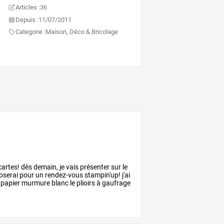
Articles :
36
Depuis :
11/07/2011
Categorie :
Maison, Déco & Bricolage
cartes!
dès
demain,
je
vais
présenter
sur
le
oserai
pour
un
rendez-vous
stampin'up!
j'ai
papier
murmure
blanc
le
plioirs
à
gaufrage