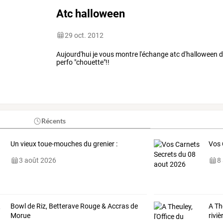
Atc halloween
29 oct. 2012
Aujourd'hui je vous montre l'échange atc d'halloween d
perfo "chouette"!!
Récents
Un vieux toue-mouches du grenier :
Vos 
3 août 2026
8
Bowl de Riz, Betterave Rouge & Accras de
A
Th
Morue
riviè