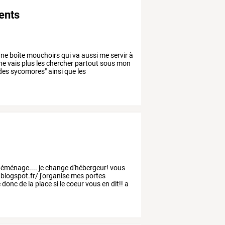
ents
ne
boîte
mouchoirs
qui
va
aussi
me
servir
à
ne
vais
plus
les
chercher
partout
sous
mon
des
sycomores"
ainsi
que
les
déménage.... je change d'hébergeur! vous
.blogspot.fr/ j'organise mes portes
e donc de la place si le coeur vous en dit!! a