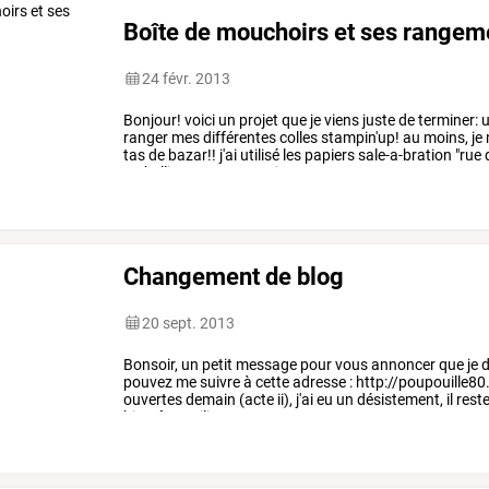
Boîte de mouchoirs et ses rangem
24 févr. 2013
Bonjour!
voici
un
projet
que
je
viens
juste
de
terminer:
u
ranger
mes
différentes
colles
stampin'up!
au
moins,
je
tas
de
bazar!!
j'ai
utilisé
les
papiers
sale-a-bration
"rue
embellisements
assortis,
…
Changement de blog
20 sept. 2013
Bonsoir, un petit message pour vous annoncer que je 
pouvez me suivre à cette adresse : http://poupouille80
ouvertes demain (acte ii), j'ai eu un désistement, il rest
bientôt! emilie