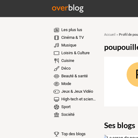
Les plus lus
Profil de po
Accueil
»
Cinéma & TV
poupouil
Musique
Loisirs & Culture
Cuisine
Déco
Beauté & santé
Mode
Jeux & Jeux Vidéo
High-tech et sciences
Sport
Société
Ses blogs
Top des blogs