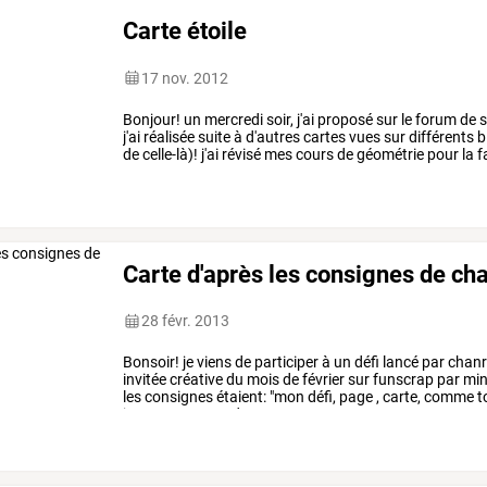
Carte étoile
17 nov. 2012
Bonjour!
un
mercredi
soir,
j'ai
proposé
sur
le
forum
de
s
j'ai
réalisée
suite
à
d'autres
cartes
vues
sur
différents
b
de
celle-là)!
j'ai
révisé
mes
cours
de
géométrie
pour
la
fa
l'anniversaire
d'une
…
Carte d'après les consignes de ch
28 févr. 2013
Bonsoir!
je
viens
de
participer
à
un
défi
lancé
par
chan
invitée
créative
du
mois
de
février
sur
funscrap
par
min
les
consignes
étaient:
"mon
défi,
page
,
carte,
comme
t
je
vous
propose
de
…