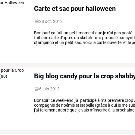
Carte et sac pour halloween
28 oct. 2012
Bonjour!
ça
fait
un
petit
moment
que
je
n'ai
pas
posté
.
fait
une
carte
d'après
un
sketch-tuto
proposé
par
cynt
stampinco
et
un
petit
sac.
voici
la
carte
ouverte:
et
le
pe
chocolats:
j'ai
d'autres
…
Big blog candy pour la crop shabb
6 juin 2013
Bonsoir!
ce
week-end
j'ai
participé
à
ma
première
crop
compagnie
de
noémie
et
isabelle
(grâce
à
qui
je
me
sui
j'ai
tellement
adoré
que
je
vais
m'inscrire
à
la
prochaine
ici:
…