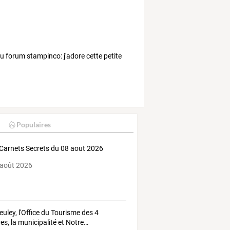
u forum stampinco: j'adore cette petite
Populaires
Carnets Secrets du 08 aout 2026
 août 2026
euley,
l'Office
du
Tourisme
des
4
res,
la
municipalité
et
Notre
…