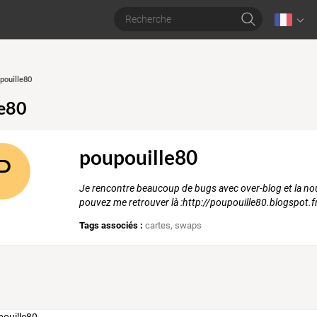
upouille80
le80
poupouille80
P
Je rencontre beaucoup de bugs avec over-blog et la nou
pouvez me retrouver là :http://poupouille80.blogspot.f
Tags associés :
cartes
,
swaps