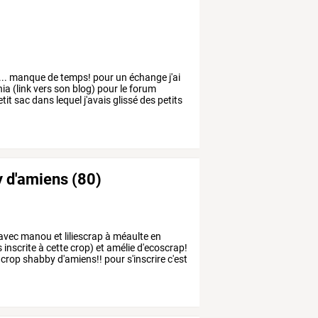
...
manque
de
temps!
pour
un
échange
j'ai
hia
(link
vers
son
blog)
pour
le
forum
tit
sac
dans
lequel
j'avais
glissé
des
petits
y d'amiens (80)
avec
manou
et
liliescrap
à
méaulte
en
s
inscrite
à
cette
crop)
et
amélie
d'ecoscrap!
crop
shabby
d'amiens!!
pour
s'inscrire
c'est