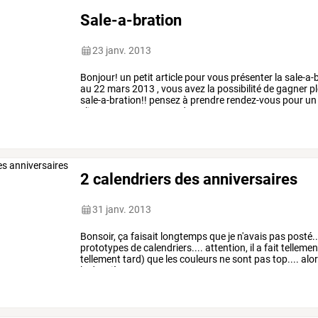
Sale-a-bration
23 janv. 2013
Bonjour!
un
petit
article
pour
vous
présenter
la
sale-a-
au
22
mars
2013
,
vous
avez
la
possibilité
de
gagner
pl
sale-a-bration!!
pensez
à
prendre
rendez-vous
pour
un
clientes:
vous
commandez
…
2 calendriers des anniversaires
31 janv. 2013
Bonsoir,
ça
faisait
longtemps
que
je
n'avais
pas
posté..
prototypes
de
calendriers....
attention,
il
a
fait
tellemen
tellement
tard)
que
les
couleurs
ne
sont
pas
top....
alo
le
deuxième
est
en
…