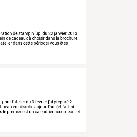
bration
de
stampin
'up!
du
22
janvier
2013
ein
de
cadeaux
à
choisir
dans
la
brochure
atelier
dans
cette
période!
vous
êtes
.
pour
l'atelier
du
9
février
j'ai
préparé
2
t
beau
en
picardie
aujourd'hui
(et
j'ai
fini
rs
le
premier
est
un
calendrier
accordéon:
et