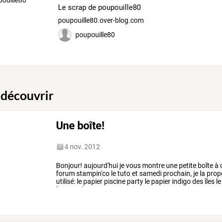
Le scrap de poupouille80
poupouille80.over-blog.com
poupouille80
 découvrir
Une boîte!
4 nov. 2012
Bonjour!
aujourd'hui
je
vous
montre
une
petite
boîte
à
forum
stampin'co
le
tuto
et
samedi
prochain,
je
la
prop
utilisé:
le
papier
piscine
party
le
papier
indigo
des
îles
le
"averse
de
…