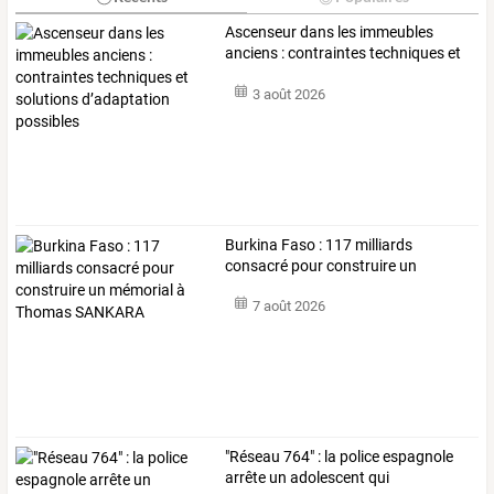
Ascenseur
dans
les
immeubles
anciens
:
contraintes
techniques
et
solutions
…
3 août 2026
Burkina
Faso
:
117
milliards
consacré
pour
construire
un
mémorial
à
…
7 août 2026
"Réseau
764"
:
la
police
espagnole
arrête
un
adolescent
qui