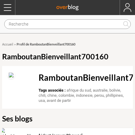
Profil de RamboutanBienveillant700160
Accueil
»
RamboutanBienveillant700160
RamboutanBienveillant
Tags associés :
afrique du sud
,
australie
,
bolivie
,
chili
,
chine
,
colombie
,
indonesie
,
perou
,
phillipines
,
usa
,
avant de partir
Ses blogs