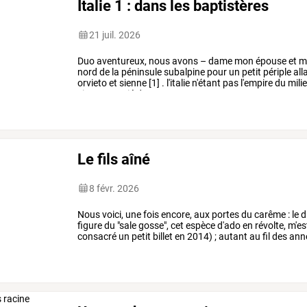
Italie 1 : dans les baptistères
21 juil. 2026
Duo
aventureux,
nous
avons
–
dame
mon
épouse
et
m
nord
de
la
péninsule
subalpine
pour
un
petit
périple
all
orvieto
et
sienne
[1]
.
l'italie
n'étant
pas
l'empire
du
milie
circonstancié
de
notre
…
Le fils aîné
8 févr. 2026
Nous
voici,
une
fois
encore,
aux
portes
du
carême
:
le
d
figure
du
"sale
gosse",
cet
espèce
d'ado
en
révolte,
m'es
consacré
un
petit
billet
en
2014)
;
autant
au
fil
des
ann