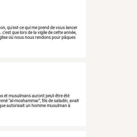
on,
qu'est-ce
qui
me
prend
de
vous
lancer
.
c'est
que
lors
de
la
vigile
de
cette
année,
glise
où
nous
nous
rendons
pour
pâques
ns
et
musulmans
auront
peut-être
été
mmé
"al-moshammar",
fils
de
saladin,
avait
que
autorisait
un
homme
musulman
à