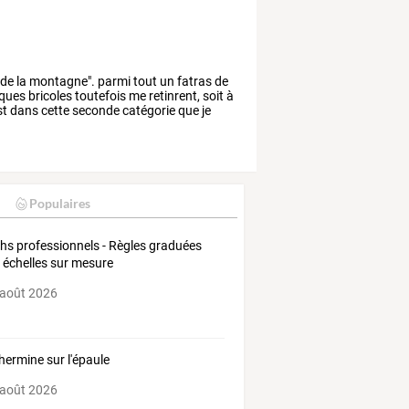
de
la
montagne".
parmi
tout
un
fatras
de
ques
bricoles
toutefois
me
retinrent,
soit
à
st
dans
cette
seconde
catégorie
que
je
Populaires
hs professionnels - Règles graduées
 échelles sur mesure
 août 2026
hermine sur l'épaule
 août 2026