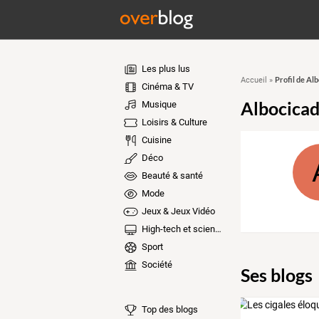
Les plus lus
Profil de Al
Accueil
»
Cinéma & TV
Albocica
Musique
Loisirs & Culture
Cuisine
Déco
Beauté & santé
Mode
Jeux & Jeux Vidéo
High-tech et sciences
Sport
Société
Ses blogs
Top des blogs