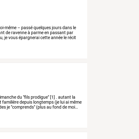
oi-même
–
passé
quelques
jours
dans
le
ant
de
ravenne
à
parme
en
passant
par
u,
je
vous
épargnerai
cette
année
le
récit
imanche
du
"fils
prodigue"
[1]
.
autant
la
t
familière
depuis
longtemps
(je
lui
ai
même
ées
je
"comprends"
(plus
au
fond
de
moi
…