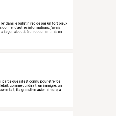
ile"
dans
le
bulletin
rédigé
par
un
fort
pieux
s
donner
d'autres
informations,
j'avais
ma
façon
aboutit
à
un
document
mis
en
i.
parce
que
s'il
est
connu
pour
être
"de
'était,
comme
qui
dirait,
un
immigré.
un
ue
en
fait,
il
a
grandi
en
asie-mineure,
à