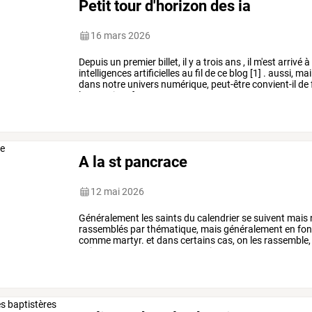
Petit tour d'horizon des ia
16 mars 2026
Depuis
un
premier
billet,
il
y
a
trois
ans
,
il
m'est
arrivé
à
intelligences
artificielles
au
fil
de
ce
blog
[1]
.
aussi,
mai
dans
notre
univers
numérique,
peut-être
convient-il
de
leurs
points
forts
…
A la st pancrace
12 mai 2026
Généralement
les
saints
du
calendrier
se
suivent
mais
rassemblés
par
thématique,
mais
généralement
en
fon
comme
martyr.
et
dans
certains
cas,
on
les
rassemble,
qui,
avec
st
mamert
et
st
servais
…