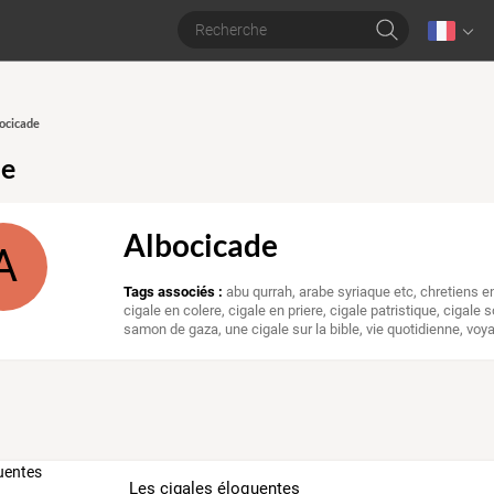
bocicade
de
Albocicade
A
Tags associés :
abu qurrah
,
arabe syriaque etc
,
chretiens e
cigale en colere
,
cigale en priere
,
cigale patristique
,
cigale s
samon de gaza
,
une cigale sur la bible
,
vie quotidienne
,
voya
Les cigales éloquentes