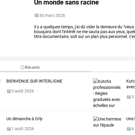
Un monde sans racine
30 mars 2026
Il
y
a
quelques
temps,
j'ai
dû
vider
la
demeure
du
"vieux
bouquins
dont
l'intérêt
ne
me
sauta
pas
aux
yeux,
quel
titre
documentaire,
soit
sur
un
plan
plus
personnel.
c'e
place
"le
jardin
…
Récents
BIENVENUE SUR INTERLIGNE
Kutc
avec
3 août 2026
3
Un dimanche à Orly
Une 
1 août 2026
4