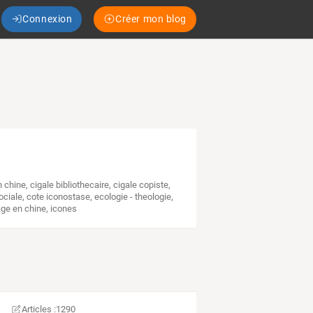
Connexion
Créer mon blog
n chine
,
cigale bibliothecaire
,
cigale copiste
,
ociale
,
cote iconostase
,
ecologie - theologie
,
ge en chine
,
icones
Articles :
1290