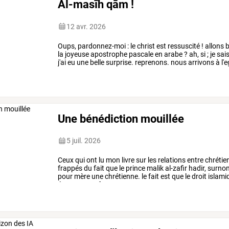
Al-masīh qām !
12 avr. 2026
Oups,
pardonnez-moi
:
le
christ
est
ressuscité
!
allons
b
la
joyeuse
apostrophe
pascale
en
arabe
?
ah,
si
;
je
sais
j'ai
eu
une
belle
surprise.
reprenons.
nous
arrivons
à
l'e
(elle
n'est
qu'à
une
…
Une bénédiction mouillée
5 juil. 2026
Ceux
qui
ont
lu
mon
livre
sur
les
relations
entre
chrétie
frappés
du
fait
que
le
prince
malik
al-zafir
hadir,
surno
pour
mère
une
chrétienne.
le
fait
est
que
le
droit
islami
épouser
une
femme
…