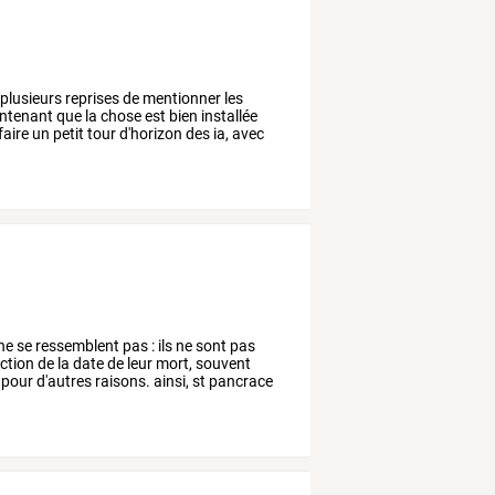
plusieurs
reprises
de
mentionner
les
ntenant
que
la
chose
est
bien
installée
faire
un
petit
tour
d'horizon
des
ia,
avec
ne
se
ressemblent
pas
:
ils
ne
sont
pas
ction
de
la
date
de
leur
mort,
souvent
pour
d'autres
raisons.
ainsi,
st
pancrace