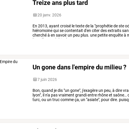
Treize ans plus tard
20 janv. 2026
En
2013,
ayant
croisé
le
texte
de
la
"prophétie
de
ste
od
hiéromoine
qui
se
contentait
d'en
citer
des
extraits
san
cherché
à
en
savoir
un
peu
plus.
une
petite
enquête
à
ligne
"la
prophétie
de
…
Un gone dans l'empire du milieu ?
7 juin 2026
Bon,
quand
je
dis
"un
gone",
j'exagère
un
peu,
à
dire
vra
lyon",
il
n'a
pas
vraiment
grandi
entre
rhône
et
saône…
c
turc,
ou
un
truc
comme
ça,
un
"asiate",
pour
dire.
puisq
smyrne,
et
que
smyrne,
…