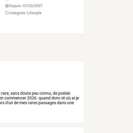
Depuis :
07/03/2007
Categorie :
Lifestyle
e
rare,
sans
doute
peu
connu,
de
poésie
en
commencer
2026.
quand
donc
et
où
ai-je
ors
d'un
de
mes
rares
passages
dans
une