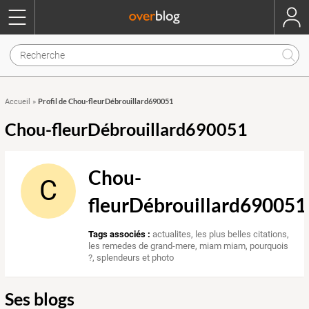
Profil de Chou-fleurDébrouillard690051
Accueil
»
Chou-fleurDébrouillard690051
Chou-
C
fleurDébrouillard690051
Tags associés :
actualites
,
les plus belles citations
,
les remedes de grand-mere
,
miam miam
,
pourquois
?
,
splendeurs et photo
Ses blogs