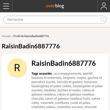
Profil de RaisinBadin6887776
Accueil
»
RaisinBadin6887776
RaisinBadin6887776
R
Tags associés :
accompagnements
,
aperitif
,
bavarois et entremets
,
beignets, crepes, gaufres et
pancakes sucres
,
biscuits et gouters
,
boissons
,
boulangeries et pates salees
,
boulangeries et pates
sucrees
,
bredeles
,
buches et roules
,
cakes et
gateaux moelleux
,
cakes et gateaux moelleux
chocolat
,
cakes et gateaux moelleux fruits
,
cakes
sales
,
caramels, confitures, curds et pates
,
charlottes salees
,
charlottes sucrees
,
chocolat