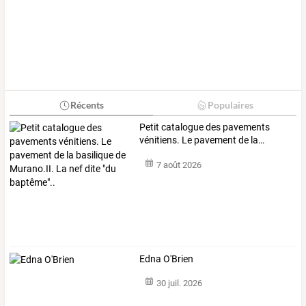
Récents
Populaires
Petit
catalogue
des
pavements
vénitiens.
Le
pavement
de
la
…
7 août 2026
Edna O'Brien
30 juil. 2026