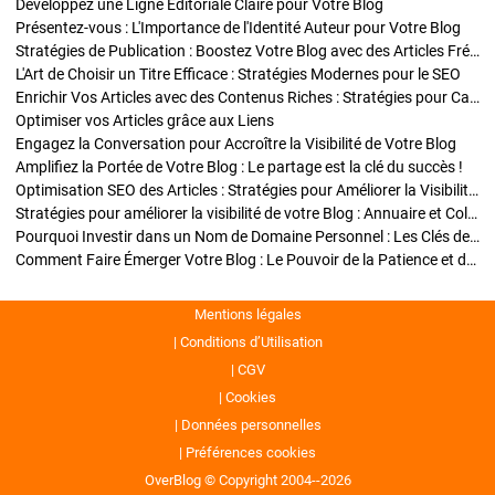
Développez une Ligne Éditoriale Claire pour Votre Blog
Présentez-vous : L'Importance de l'Identité Auteur pour Votre Blog
Stratégies de Publication : Boostez Votre Blog avec des Articles Fréquents et Exclusifs
L'Art de Choisir un Titre Efficace : Stratégies Modernes pour le SEO
Enrichir Vos Articles avec des Contenus Riches : Stratégies pour Captiver et Optimiser
Optimiser vos Articles grâce aux Liens
Engagez la Conversation pour Accroître la Visibilité de Votre Blog
Amplifiez la Portée de Votre Blog : Le partage est la clé du succès !
Optimisation SEO des Articles : Stratégies pour Améliorer la Visibilité de Votre Blog
Stratégies pour améliorer la visibilité de votre Blog : Annuaire et Collaborations
Pourquoi Investir dans un Nom de Domaine Personnel : Les Clés de la Réussite de Votre Blog
Comment Faire Émerger Votre Blog : Le Pouvoir de la Patience et de la Persévérance
Mentions légales
Conditions d’Utilisation
CGV
Cookies
Données personnelles
Préférences cookies
OverBlog © Copyright 2004--2026