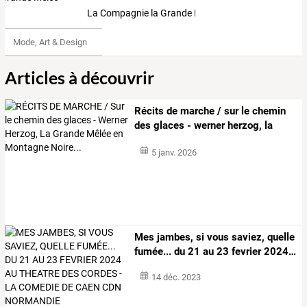
La Compagnie la Grande Mêlée
Mode, Art & Design
Articles à découvrir
Récits
de
marche
/
sur
le
chemin
des
glaces
-
werner
herzog,
la
grande
…
5 janv. 2026
Mes
jambes,
si
vous
saviez,
quelle
fumée...
du
21
au
23
fevrier
2024
…
14 déc. 2023