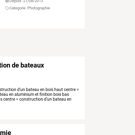
Depuis :
21/08/2013
Categorie :
Photographie
ction de bateaux
truction
d'un
bateau
en
bois
haut
centre
=
teau
en
aluminium
et
finition
bois
bas
s
centre
=
construction
d'un
bateau
en
omie