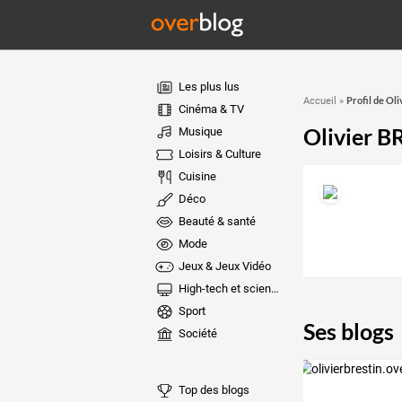
Les plus lus
Profil de Ol
Accueil
»
Cinéma & TV
Olivier B
Musique
Loisirs & Culture
Cuisine
Déco
Beauté & santé
Mode
Jeux & Jeux Vidéo
High-tech et sciences
Sport
Ses blogs
Société
Top des blogs