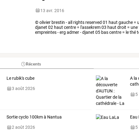
13 avr. 2016
© olivier brestin - all rights reserved 01 haut gauche 
djanet 02 haut centre = l'assekrem 03 haut droit = u
empreintes - erg admer - djanet 05 bas centre = le thé
domestique - djanet
Récents
Le rubik's cube
A
la
cath
3 août 2026
5
Sortie cyclo 100km à Nantua
Eau
2 août 2026
5