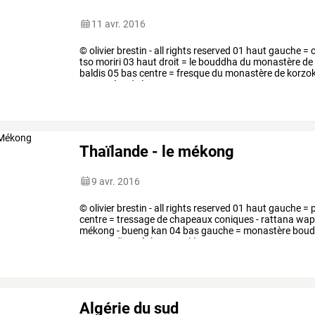
11 avr. 2016
© olivier brestin - all rights reserved 01 haut gauche =
tso moriri 03 haut droit = le bouddha du monastère de
baldis 05 bas centre = fresque du monastère de korzok
monastère de lamayuru
Thaïlande - le mékong
9 avr. 2016
©
olivier
brestin
-
all
rights
reserved
01
haut
gauche
=
p
centre
=
tressage
de
chapeaux
coniques
-
rattana
wap
mékong
-
bueng
kan
04
bas
gauche
=
monastère
boud
portrait
d'un
pêcheur
-
nakhon
…
Algérie du sud