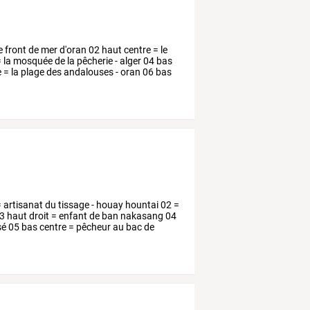
le front de mer d'oran 02 haut centre = le
= la mosquée de la pêcherie - alger 04 bas
 = la plage des andalouses - oran 06 bas
=
artisanat
du
tissage
-
houay
hountai
02
=
3
haut
droit
=
enfant
de
ban
nakasang
04
sé
05
bas
centre
=
pêcheur
au
bac
de