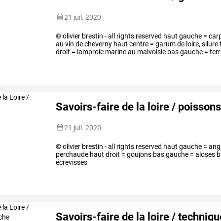
21 juil. 2020
©
olivier
brestin
-
all
rights
reserved
haut
gauche
=
car
au
vin
de
cheverny
haut
centre
=
garum
de
loire,
silure
droit
=
lamproie
marine
au
malvoisie
bas
gauche
=
terr
celtuce,
anchois,
…
Savoirs-faire de la loire / poisson
21 juil. 2020
© olivier brestin - all rights reserved haut gauche = ang
perchaude haut droit = goujons bas gauche = aloses b
écrevisses
Savoirs-faire de la loire / techniq