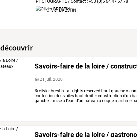
PHOTOGRAPHE / Contact : +33 (0)6 64 47 67 78
Olivier BRESTIN
 découvrir
Savoirs-faire de la loire / constru
21 juil. 2020
©
olivier
brestin
-
all
rights
reserved
haut
gauche
=
cons
confection
des
voiles
haut
droit
=
construction
d'un
ba
gauche
=
mise
à
l'eau
d'un
bateau
à
coque
maritime
ba
acier
et
finition
bois
…
Savoirs-faire de la loire / gastron