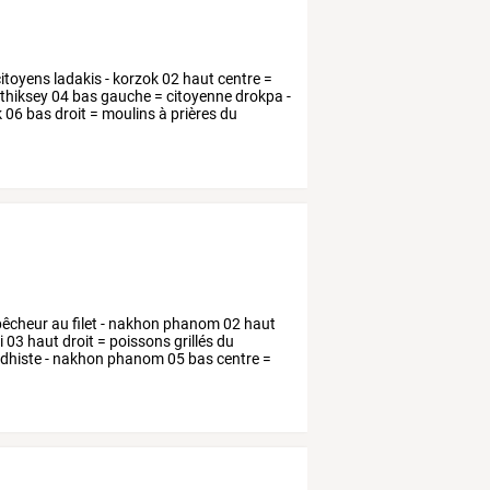
 citoyens ladakis - korzok 02 haut centre =
 thiksey 04 bas gauche = citoyenne drokpa -
 06 bas droit = moulins à prières du
êcheur
au
filet
-
nakhon
phanom
02
haut
i
03
haut
droit
=
poissons
grillés
du
dhiste
-
nakhon
phanom
05
bas
centre
=