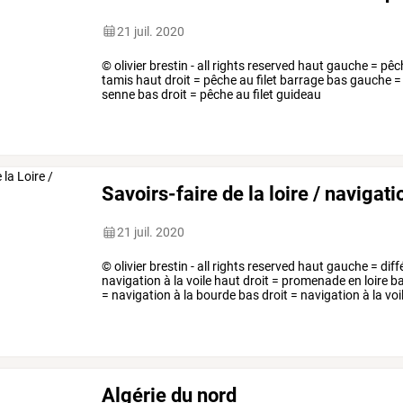
21 juil. 2020
© olivier brestin - all rights reserved haut gauche = pêc
tamis haut droit = pêche au filet barrage bas gauche = 
senne bas droit = pêche au filet guideau
Savoirs-faire de la loire / navigati
21 juil. 2020
© olivier brestin - all rights reserved haut gauche = dif
navigation à la voile haut droit = promenade en loire b
= navigation à la bourde bas droit = navigation à la voi
Algérie du nord