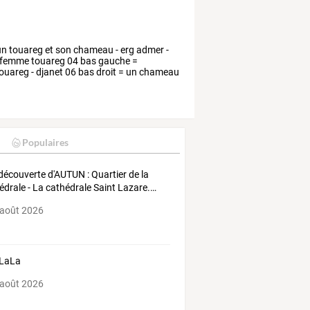
= un touareg et son chameau - erg admer -
ne femme touareg 04 bas gauche =
 touareg - djanet 06 bas droit = un chameau
Populaires
découverte
d'AUTUN
:
Quartier
de
la
édrale
-
La
cathédrale
Saint
Lazare.
…
 août 2026
 LaLa
 août 2026