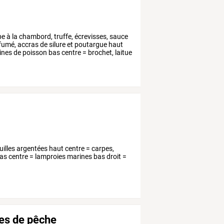
pe
à
la
chambord,
truffe,
écrevisses,
sauce
fumé,
accras
de
silure
et
poutargue
haut
ines
de
poisson
bas
centre
=
brochet,
laitue
s
uilles argentées haut centre = carpes,
as centre = lamproies marines bas droit =
ues de pêche