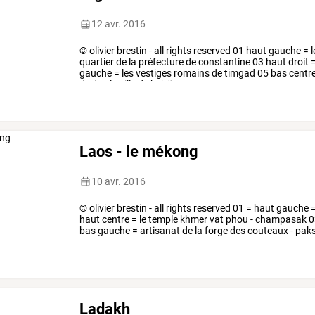
12 avr. 2016
© olivier brestin - all rights reserved 01 haut gauche = 
quartier de la préfecture de constantine 03 haut droit 
gauche = les vestiges romains de timgad 05 bas centre
droit = la ville de bejaïa
Laos - le mékong
10 avr. 2016
©
olivier
brestin
-
all
rights
reserved
01
=
haut
gauche
haut
centre
=
le
temple
khmer
vat
phou
-
champasak
0
bas
gauche
=
artisanat
de
la
forge
des
couteaux
-
pak
champasak
06
bas
droit
=
…
Ladakh