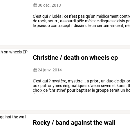
30 déc. 2013
C'est
qui
?
ludéal,
ce
n'est
pas
qu'un
médicament
contr
de
rock,
nourri,
assourdi
pêle-mêle
de
disques
d'elvis
pr
le
pseudo
contraceptif
dissimule
un
certain
vincent,
né
étudiant
mais
grand
…
Christine / death on wheels ep
24 janv. 2014
C'est
qui
?
mystère,
mystère...
a
priori,
un
duo
de
djs,
or
aux
patronymes
énigmatiques
d'aeon
seven
et
kunst
t
choix
de
"christine"
pour
baptiser
le
groupe
serait
un
h
du
même
nom
…
Rocky / band against the wall