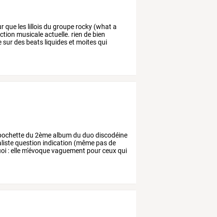
ur
que
les
lillois
du
groupe
rocky
(what
a
ction
musicale
actuelle.
rien
de
bien
e
sur
des
beats
liquides
et
moites
qui
ochette
du
2ème
album
du
duo
discodéine
liste
question
indication
(même
pas
de
oi
:
elle
m'évoque
vaguement
pour
ceux
qui