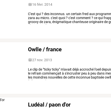
16 févr. 2014
C'est
qui
?
des
inconnus.
un
certain
fred
aux
programm
zara
au
micro.
c'est
quoi
?
c'est
comment
?
ce
qui
frap
groovy
de
zara,
énigmatique
chanteuse
originaire
de
g
chansons
s'imposent
en
…
Owlle / france
27 nov. 2013
Le
clip
de
"ticky
ticky"
m'avait
déjà
accroché
l'oeil
depui
le
refrain
commençait
à
s'incruster
peu
à
peu
dans
me
les
moindres
nouvelles
de
cette
inconnue
baptisée
owll
l'album
quelques
…
Ludéal / paon d'or