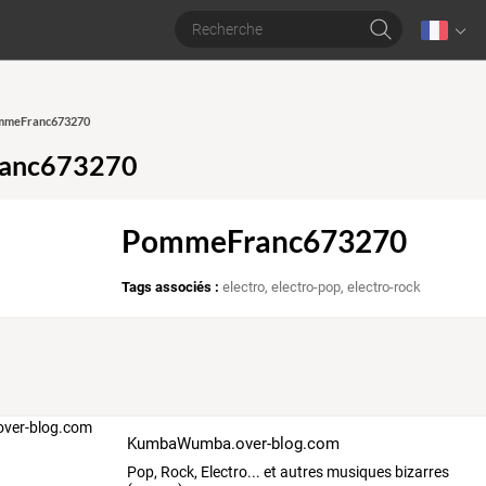
ommeFranc673270
anc673270
PommeFranc673270
Tags associés :
electro
,
electro-pop
,
electro-rock
KumbaWumba.over-blog.com
Pop, Rock, Electro... et autres musiques bizarres