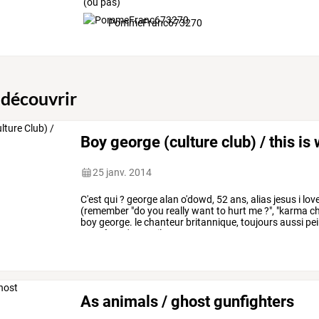
(ou pas)
PommeFranc673270
 découvrir
Boy george (culture club) / this is 
25 janv. 2014
C'est
qui
?
george
alan
o'dowd,
52
ans,
alias
jesus
i
love
(remember
"do
you
really
want
to
hurt
me
?",
"karma
ch
boy
george.
le
chanteur
britannique,
toujours
aussi
pei
peut-être
n'en-a-t-il
pas
…
As animals / ghost gunfighters