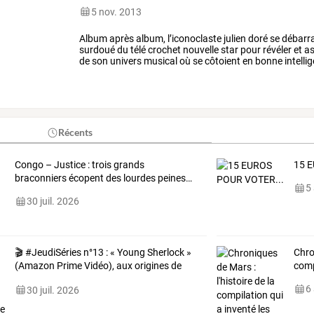
5 nov. 2013
Album
après
album,
l’iconoclaste
julien
doré
se
débarr
surdoué
du
télé
crochet
nouvelle
star
pour
révéler
et
as
de
son
univers
musical
où
se
côtoient
en
bonne
intelli
sinatra
que
les
guitares
…
Récents
Congo
–
Justice
:
trois
grands
15 
braconniers
écopent
des
lourdes
peines
…
5
30 juil. 2026
🎬
#JeudiSéries
n°13
:
«
Young
Sherlock
»
Chro
(Amazon
Prime
Vidéo),
aux
origines
de
comp
la
…
6
30 juil. 2026