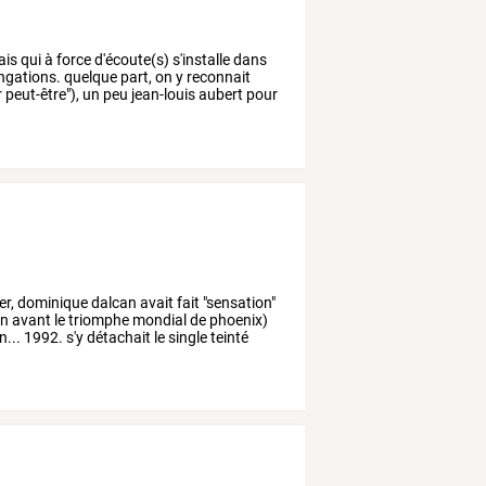
is
qui
à
force
d'écoute(s)
s'installe
dans
ngations.
quelque
part,
on
y
reconnait
r
peut-être"),
un
peu
jean-louis
aubert
pour
er,
dominique
dalcan
avait
fait
"sensation"
en
avant
le
triomphe
mondial
de
phoenix)
n...
1992.
s'y
détachait
le
single
teinté