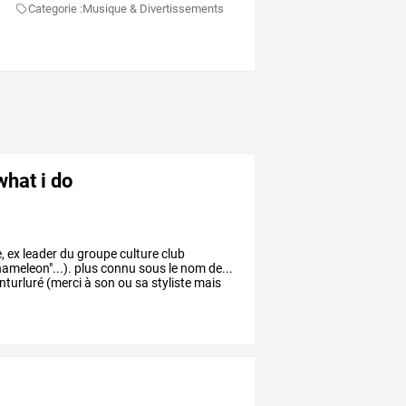
Categorie :
Musique & Divertissements
what i do
,
ex
leader
du
groupe
culture
club
ameleon"...).
plus
connu
sous
le
nom
de...
nturluré
(merci
à
son
ou
sa
styliste
mais