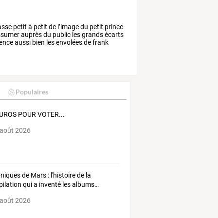
asse
petit
à
petit
de
l’image
du
petit
prince
sumer
auprès
du
public
les
grands
écarts
gence
aussi
bien
les
envolées
de
frank
Populaires
EUROS POUR VOTER...
 août 2026
niques
de
Mars
:
l'histoire
de
la
ilation
qui
a
inventé
les
albums
…
 août 2026