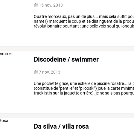
15 nov. 2013
Quatre
morceaux,
pas
un
de
plus...
mais
cela
suffit
po
name
!)
marquent
le
coup
et
se
distinguent
de
la
produ
révolutionnaire
pourtant
:
une
belle
voix
soul
qui
ondul
évoquent/rappellent
au
…
Discodeine / swimmer
7 nov. 2013
Une
pochette
grise,
une
échelle
de
piscine
rosâtre...
la
p
(constitué
de
"pentile"
et
"pilooski")
joue
la
carte
minima
tracklistin
sur
la
jaquette
arrière).
je
ne
sais
pas
pourqu
s'en
…
Da silva / villa rosa