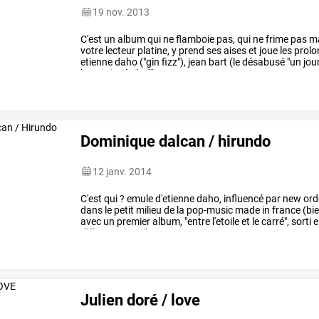
19 nov. 2013
C'est
un
album
qui
ne
flamboie
pas,
qui
ne
frime
pas
ma
votre
lecteur
platine,
y
prend
ses
aises
et
joue
les
prolo
etienne
daho
("gin
fizz"),
jean
bart
(le
désabusé
"un
jou
la
voix
juvénile
("la
…
Dominique dalcan / hirundo
12 janv. 2014
C'est
qui
?
emule
d'etienne
daho,
influencé
par
new
ord
dans
le
petit
milieu
de
la
pop-music
made
in
france
(bi
avec
un
premier
album,
"entre
l'etoile
et
le
carré",
sorti
e
d'électronique
"comment
…
Julien doré / love