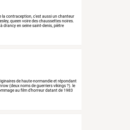
e
la
contraception,
c'est
aussi
un
chanteur
esley,
queen
voire
des
chaussettes
noires.
à
drancy
en
seine
saint-denis,
piètre
iginaires
de
haute-normandie
et
répondant
hrow
(deux
noms
de
guerriers
vikings
?).
le
ommage
au
film
d'horreur
datant
de
1983