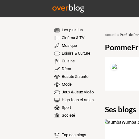
Les plus lus
Profil de P
Accueil
»
Cinéma & TV
PommeFr
Musique
Loisirs & Culture
Cuisine
Déco
Beauté & santé
Mode
Jeux & Jeux Vidéo
High-tech et sciences
Ses blogs
Sport
Société
Top des blogs