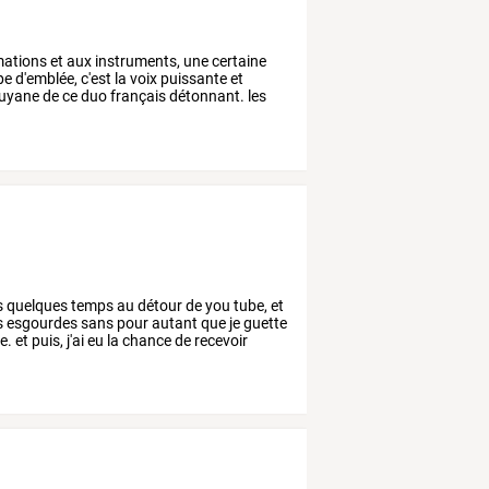
ations
et
aux
instruments,
une
certaine
pe
d'emblée,
c'est
la
voix
puissante
et
uyane
de
ce
duo
français
détonnant.
les
s
quelques
temps
au
détour
de
you
tube,
et
s
esgourdes
sans
pour
autant
que
je
guette
e.
et
puis,
j'ai
eu
la
chance
de
recevoir