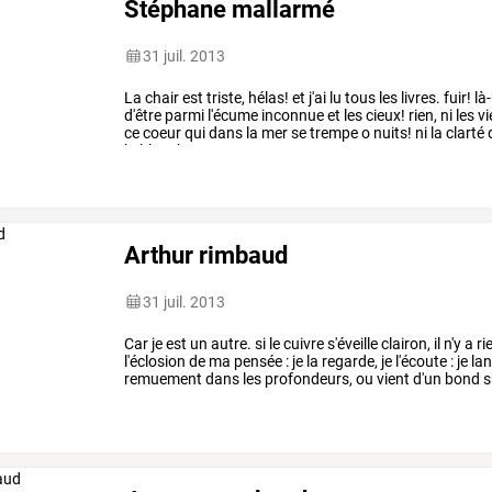
Stéphane mallarmé
31 juil. 2013
La
chair
est
triste,
hélas!
et
j'ai
lu
tous
les
livres.
fuir!
là
d'être
parmi
l'écume
inconnue
et
les
cieux!
rien,
ni
les
vi
ce
coeur
qui
dans
la
mer
se
trempe
o
nuits!
ni
la
clarté
la
blancheur
…
Arthur rimbaud
31 juil. 2013
Car
je
est
un
autre.
si
le
cuivre
s'éveille
clairon,
il
n'y
a
ri
l'éclosion
de
ma
pensée
:
je
la
regarde,
je
l'écoute
:
je
la
remuement
dans
les
profondeurs,
ou
vient
d'un
bond
s
se
…