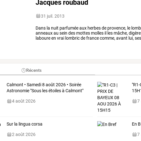
Jacques roubaud
31 juil. 2013
Dans
la
nuit
parfumée
aux
herbes
de
provence,
le
lomb
anneaux
au
sein
des
mottes
molles
il
les
mâche,
digère
laboure
en
vrai
lombric
de
france
comme,
avant
lui,
se
meurt.
la
…
Récents
Calmont • Samedi 8 août 2026 • Soirée
"R1-
Astronomie "Sous les étoiles à Calmont"
15H
4 août 2026
7
Sur la lingua corsa
En B
2 août 2026
7