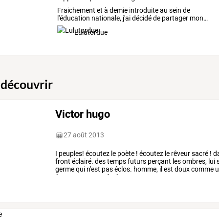
Fraichement
et
à
demie
introduite
au
sein
de
l'éducation
nationale,
j'ai
décidé
de
partager
mon
…
Lulutordue
 découvrir
Victor hugo
27 août 2013
I
peuples!
écoutez
le
poète
!
écoutez
le
rêveur
sacré
!
d
front
éclairé.
des
temps
futurs
perçant
les
ombres,
lui
s
germe
qui
n'est
pas
éclos.
homme,
il
est
doux
comme
u
âme
comme
aux
forêts
…