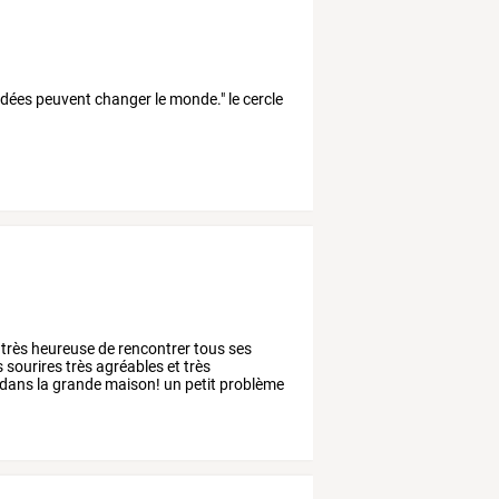
 idées peuvent changer le monde." le cercle
très
heureuse
de
rencontrer
tous
ses
s
sourires
très
agréables
et
très
dans
la
grande
maison!
un
petit
problème