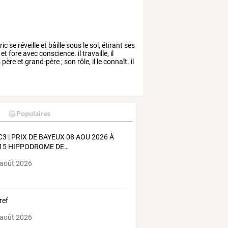
ric
se
réveille
et
bâille
sous
le
sol,
étirant
ses
et
fore
avec
conscience.
il
travaille,
il
s
père
et
grand-père
;
son
rôle,
il
le
connaît.
il
Populaires
C3
|
PRIX
DE
BAYEUX
08
AOU
2026
À
15
HIPPODROME
DE
…
 août 2026
ref
 août 2026