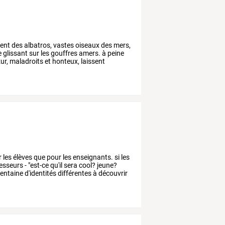
ent
des
albatros,
vastes
oiseaux
des
mers,
e
glissant
sur
les
gouffres
amers.
à
peine
ur,
maladroits
et
honteux,
laissent
r
les
élèves
que
pour
les
enseignants.
si
les
esseurs
-
"est-ce
qu'il
sera
cool?
jeune?
rentaine
d'identités
différentes
à
découvrir