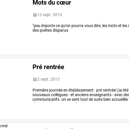
Mots du cœur
13 sept. 2013
"peu importe ce qu’on pourra vous dire, les mots et les
des poètes disparus
Pré rentrée
2 sept. 2013
Première
journée
en
établissement
:
pré
rentrée!
j'ai
été
nouveaux
collègues
-
et
anciens
enseignants
-
avec
de
communicatifs.
on
se
sent
tout
de
suite
bien
accueillie
d'emploi
du
temps
qui
a
finalement
…