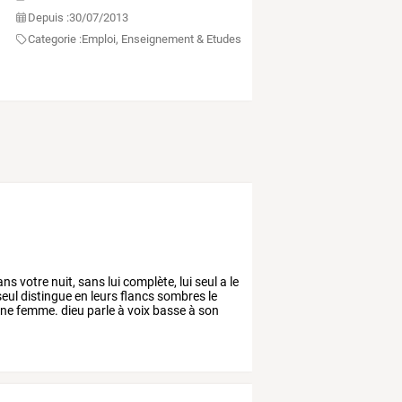
Depuis :
30/07/2013
Categorie :
Emploi, Enseignement & Etudes
ans
votre
nuit,
sans
lui
complète,
lui
seul
a
le
eul
distingue
en
leurs
flancs
sombres
le
ne
femme.
dieu
parle
à
voix
basse
à
son