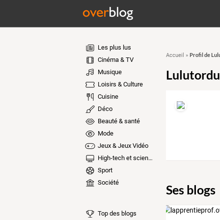
Les plus lus
Profil de Lu
Accueil
»
Cinéma & TV
Lulutord
Musique
Loisirs & Culture
Cuisine
Déco
Beauté & santé
Mode
Jeux & Jeux Vidéo
High-tech et sciences
Sport
Société
Ses blogs
Top des blogs