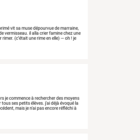
primé
vit
sa
muse
dépourvue
de
marraine,
de
vermisseau.
il
alla
crier
famine
chez
une
r
rimer.
(c’était
une
rime
en
elle)
—
oh
!
je
rs
je
commence
à
rechercher
des
moyens
r
tous
ses
petits
élèves.
j'ai
déjà
évoqué
la
cédent,
mais
je
n'ai
pas
encore
réfléchi
à