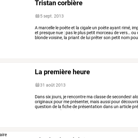
Tristan corbière
5 sept. 2013
A
marcelle
le
poète
et
la
cigale
un
poète
ayant
rimé,
im
et
presque
nue
:
pas
le
plus
petit
morceau
de
vers…
ou
blonde
voisine,
la
priant
de
lui
prêter
son
petit
nom
pou
vous
…
La première heure
31 août 2013
Dans
six
jours,
je
rencontre
ma
classe
de
secondes!
alo
originaux
pour
me
présenter,
mais
aussi
pour
découvri
question
de
la
fiche
de
présentation
dans
un
article
pré
ma
propre
présentation.
…