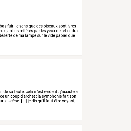
-bas
fuir!
je
sens
que
des
oiseaux
sont
ivres
eux
jardins
reflétés
par
les
yeux
ne
retiendra
déserte
de
ma
lampe
sur
le
vide
papier
que
en
de
sa
faute.
cela
m'est
évident
.
j'assiste
à
nce
un
coup
d'archet
:
la
symphonie
fait
son
ur
la
scène.
[...]
je
dis
qu'il
faut
être
voyant,