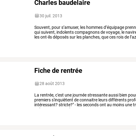
Charles baudelaire
30 juil. 2013
Souvent,
pour
s’amuser,
les
hommes
d’équipage
prenn
qui
suivent,
indolents
compagnons
de
voyage,
le
navir
les
ont-ils
déposés
sur
les
planches,
que
ces
rois
de
l’az
piteusement
leurs
…
Fiche de rentrée
28 août 2013
La
rentrée,
c'est
une
journée
stressante
aussi
bien
pou
premiers
s'inquiètent
de
connaitre
leurs
différents
prof
intéressant?
stricte?"
-
les
seconds
ont
au
moins
une
t
et
à
cerner
pour
créer
une
…