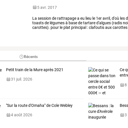
5 avr. 2017
La
session
de
rattrapage
a
eu
lieu
le
1er
avril,
d'où
les
d
toasts
de
légumes
à
base
de
tartare
d'algues
(radis
noi
carottes).
pour
le
plat
principal
:
clafoutis
aux
carottes
l'orange
et
risotto
au
chorizo
…
Récents
Petit train de la Mure après 2021
Ce q
entr
31 juil. 2026
parl
8
"Sur la route d'Omaha" de Cole Webley
Bess
4 août 2026
3