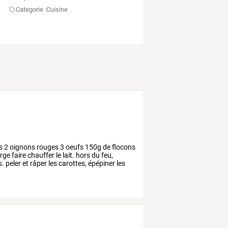
Categorie :
Cuisine
s
2
oignons
rouges
3
oeufs
150g
de
flocons
rge
faire
chauffer
le
lait.
hors
du
feu,
s.
peler
et
râper
les
carottes,
épépiner
les