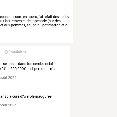
écos
poisson.
en
apéro,
j'ai
refait
des
petits
r
+
betterave)
et
de
tapenade
(sur
des
et
aux
pommes,
soupe
au
potimarron
et
à
Populaires
ui se passe dans ton cercle social
e 0€ et 500 000€ — et personne n'en
e
 août 2026
ans : la cure d'Avérole inaugurée
 août 2026