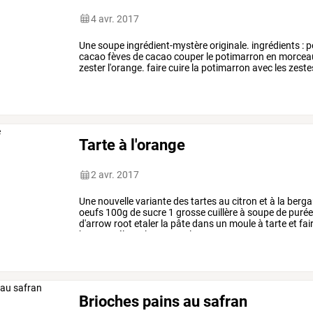
4 avr. 2017
Une
soupe
ingrédient-mystère
originale.
ingrédients
:
p
cacao
fèves
de
cacao
couper
le
potimarron
en
morcea
zester
l'orange.
faire
cuire
la
potimarron
avec
les
zeste
dans
une
cocotte
avec
un
peu
…
Tarte à l'orange
2 avr. 2017
Une
nouvelle
variante
des
tartes
au
citron
et
à
la
berga
oeufs
100g
de
sucre
1
grosse
cuillère
à
soupe
de
puré
d'arrow
root
etaler
la
pâte
dans
un
moule
à
tarte
et
fai
heure.
prélever
le
zeste
et
le
…
Brioches pains au safran