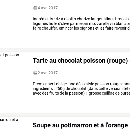
4 avr. 2017
Ingrédients
:
riz
à
risotto
chorizo
langoustines
brocoli
c
légumes
huile
d'olive
parmesan
mozzarella
vin
blanc
pr
faire
chauffer.
emincer
les
oignons
et
les
faire
revenir
d
d'huile
d'olive.
…
Tarte au chocolat poisson (rouge) d
2 avr. 2017
Premier
avril
oblige,
une
déco
style
poisson
rouge
dan
ingrédients
:
250g
de
chocolat
(dans
cette
version
c'ét
avec
des
fruits
de
la
passion)
1
grosse
cuillère
de
puré
de
bleuet
séchés
et
baies
de
…
Soupe au potimarron et à l'orange