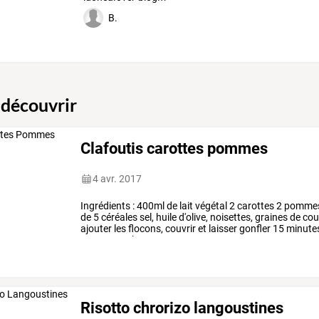
B.
 découvrir
Clafoutis carottes pommes
4 avr. 2017
Ingrédients
:
400ml
de
lait
végétal
2
carottes
2
pomme
de
5
céréales
sel,
huile
d'olive,
noisettes,
graines
de
cou
ajouter
les
flocons,
couvrir
et
laisser
gonfler
15
minute
pommes
et
les
…
Risotto chrorizo langoustines