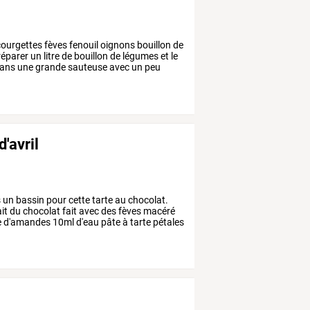
ourgettes
fèves
fenouil
oignons
bouillon
de
éparer
un
litre
de
bouillon
de
légumes
et
le
ans
une
grande
sauteuse
avec
un
peu
'avril
s
un
bassin
pour
cette
tarte
au
chocolat.
ait
du
chocolat
fait
avec
des
fèves
macéré
e
d'amandes
10ml
d'eau
pâte
à
tarte
pétales