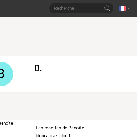
B.
B
Les recettes de Benoîte
idonea.over-blog.fr