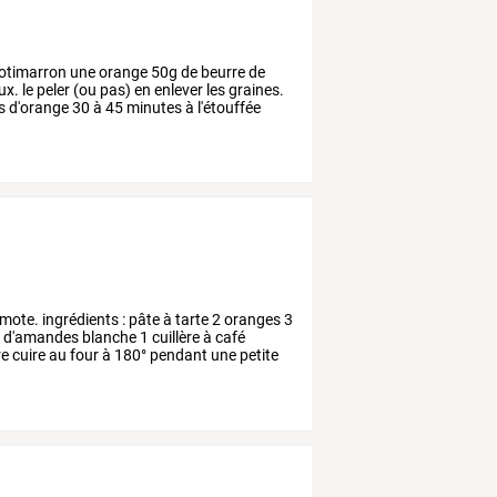
otimarron
une
orange
50g
de
beurre
de
ux.
le
peler
(ou
pas)
en
enlever
les
graines.
s
d'orange
30
à
45
minutes
à
l'étouffée
mote.
ingrédients
:
pâte
à
tarte
2
oranges
3
e
d'amandes
blanche
1
cuillère
à
café
re
cuire
au
four
à
180°
pendant
une
petite