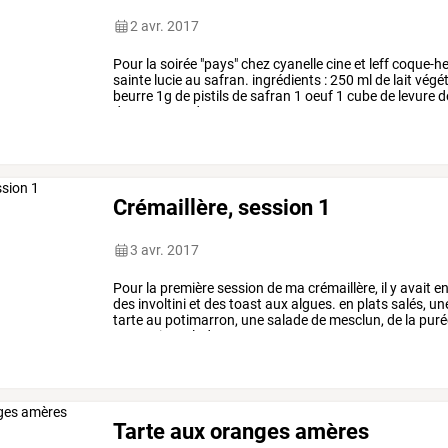
2 avr. 2017
Pour
la
soirée
"pays"
chez
cyanelle
cine
et
leff
coque-he
sainte
lucie
au
safran.
ingrédients
:
250
ml
de
lait
végét
beurre
1g
de
pistils
de
safran
1
oeuf
1
cube
de
levure
d
dans
un
peu
de
…
Crémaillère, session 1
3 avr. 2017
Pour
la
première
session
de
ma
crémaillère,
il
y
avait
e
des
involtini
et
des
toast
aux
algues.
en
plats
salés,
un
tarte
au
potimarron,
une
salade
de
mesclun,
de
la
puré
une
petite
salade
…
Tarte aux oranges amères