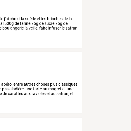
le
j'ai
choisi
la
suède
et
les
brioches
de
la
al
500g
de
farine
75g
de
sucre
75g
de
e
boulangerie
la
veille,
faire
infuser
le
safran
n
apéro,
entre
autres
choses
plus
classiques
e
pissaladière,
une
tarte
au
magret
et
une
e
de
carottes
aux
ravioles
et
au
safran,
et