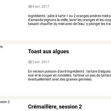
4 avr. 2017
Ingrédients
:
pâte
à
tarte
1
ou
2
oranges
amères
miel
p
d'amande
pignons
la
veille,
laver
les
oranges
et
les
cou
faisant
chauffer
du
miel
avec
de
l'eau.
y
plonger
les
tra
feu
jusqu'à
ce
qu'elles
soient
…
Toast aux algues
3 avr. 2017
En version poisson d'avril ingrédients : tartare d'algues
noir et le couper en rondelles. tartiner un peu de tarta
éventuellement avec des graines germées.
Crémaillère, session 2