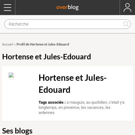
Profil de Hortense et Jules-Edouard
Accueil
»
Hortense et Jules-Edouard
Hortense et Jules-
Edouard
Tags associés :
a mauguio
,
au quotidien
,
c'etait y'a
longtemps
,
en provence
,
les vacances
,
les
ardennes
Ses blogs