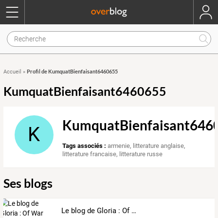
Profil de KumquatBienfaisant6460655
Accueil
»
KumquatBienfaisant6460655
KumquatBienfaisant646
K
Tags associés :
armenie
,
litterature anglaise
,
litterature francaise
,
litterature russe
Ses blogs
Le blog de Gloria : Of War and Peace