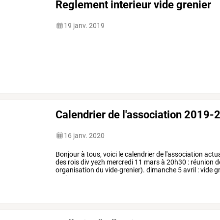
Reglement interieur vide grenier
19 janv. 2019
Calendrier de l'association 2019-
16 janv. 2020
Bonjour
à
tous,
voici
le
calendrier
de
l'association
actua
des
rois
div
yezh
mercredi
11
mars
à
20h30
:
réunion
d
organisation
du
vide-grenier).
dimanche
5
avril
:
vide
gr
yezh
…