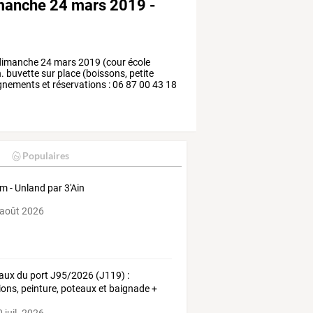
imanche 24 mars 2019 -
: dimanche 24 mars 2019 (cour école
. buvette sur place (boissons, petite
gnements et réservations : 06 87 00 43 18
Populaires
m - Unland par 3'Ain
 août 2026
aux
du
port
J95/2026
(J119)
:
ions,
peinture,
poteaux
et
baignade
+
e
…
 juil. 2026