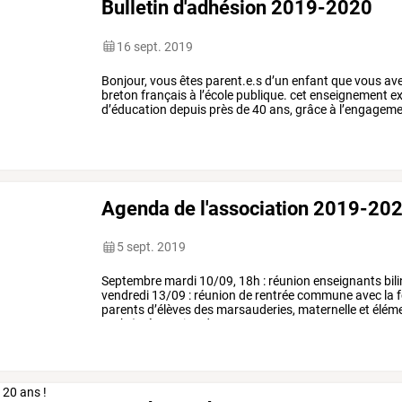
Bulletin d'adhésion 2019-2020
16 sept. 2019
Bonjour,
vous
êtes
parent.e.s
d’un
enfant
que
vous
av
breton
français
à
l’école
publique.
cet
enseignement
ex
d’éducation
depuis
près
de
40
ans,
grâce
à
l’engageme
regroupés
en
bretagne
au
…
Agenda de l'association 2019-20
5 sept. 2019
Septembre
mardi
10/09,
18h
:
réunion
enseignants
bil
vendredi
13/09
:
réunion
de
rentrée
commune
avec
la
f
parents
d’élèves
des
marsauderies,
maternelle
et
éléme
yezh
(préparation
des
…