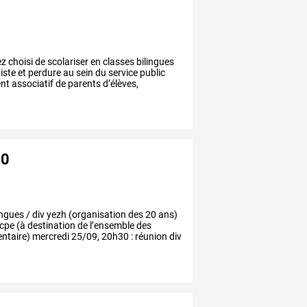
ez
choisi
de
scolariser
en
classes
bilingues
iste
et
perdure
au
sein
du
service
public
nt
associatif
de
parents
d’élèves,
20
ingues
/
div
yezh
(organisation
des
20
ans)
cpe
(à
destination
de
l’ensemble
des
ntaire)
mercredi
25/09,
20h30
:
réunion
div