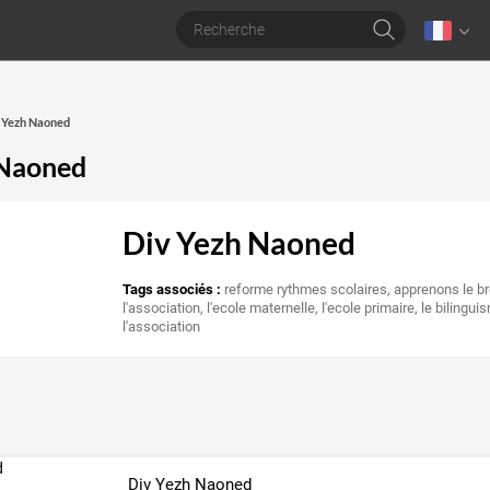
v Yezh Naoned
 Naoned
Div Yezh Naoned
Tags associés :
reforme rythmes scolaires
,
apprenons le b
l'association
,
l'ecole maternelle
,
l'ecole primaire
,
le bilingui
l'association
Div Yezh Naoned