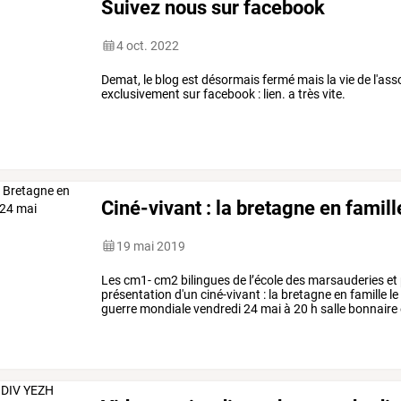
Suivez nous sur facebook
4 oct. 2022
Demat, le blog est désormais fermé mais la vie de l'as
exclusivement sur facebook : lien. a très vite.
Ciné-vivant : la bretagne en famil
19 mai 2019
Les
cm1-
cm2
bilingues
de
l’école
des
marsauderies
et
présentation
d'un
ciné-vivant
:
la
bretagne
en
famille
le
guerre
mondiale
vendredi
24
mai
à
20
h
salle
bonnaire
06
31
81
44
…