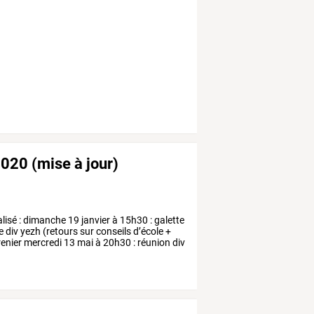
2020 (mise à jour)
lisé
:
dimanche
19
janvier
à
15h30
:
galette
e
div
yezh
(retours
sur
conseils
d’école
+
enier
mercredi
13
mai
à
20h30
:
réunion
div