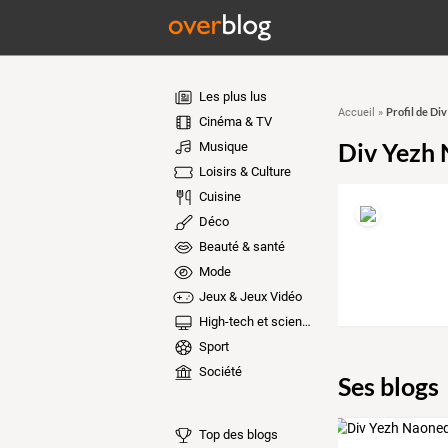
Les plus lus
Profil de Di
Accueil
»
Cinéma & TV
Div Yezh
Musique
Loisirs & Culture
Cuisine
Déco
Beauté & santé
Mode
Jeux & Jeux Vidéo
High-tech et sciences
Sport
Société
Ses blogs
Top des blogs