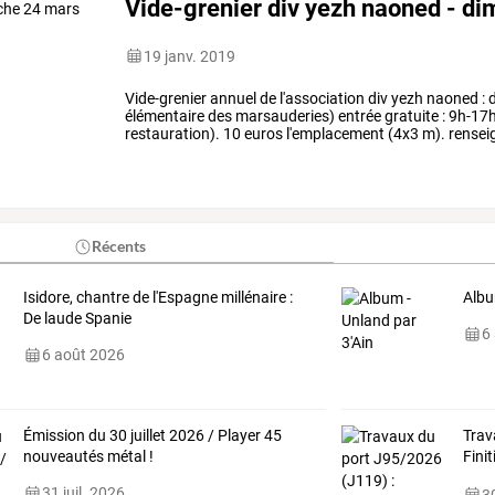
Vide-grenier div yezh naoned - d
19 janv. 2019
Vide-grenier annuel de l'association div yezh naoned 
élémentaire des marsauderies) entrée gratuite : 9h-17h
restauration). 10 euros l'emplacement (4x3 m). rensei
Récents
Isidore, chantre de l'Espagne millénaire :
Albu
De laude Spanie
6
6 août 2026
Émission du 30 juillet 2026 / Player 45
Trav
nouveautés métal !
Finit
Visit
31 juil. 2026
30