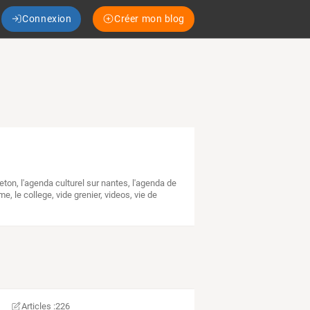
Connexion
Créer mon blog
reton
,
l'agenda culturel sur nantes
,
l'agenda de
sme
,
le college
,
vide grenier
,
videos
,
vie de
Articles :
226