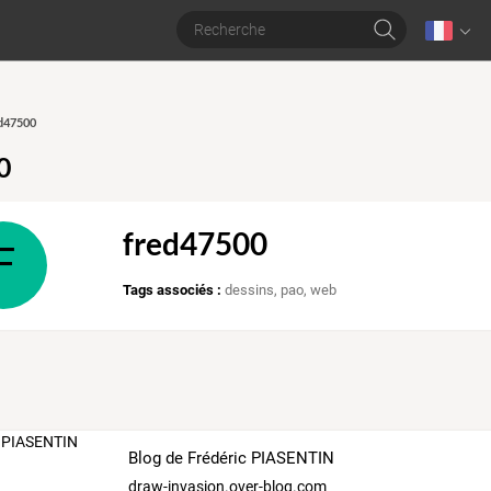
ed47500
0
fred47500
F
Tags associés :
dessins
,
pao
,
web
Blog de Frédéric PIASENTIN
draw-invasion.over-blog.com