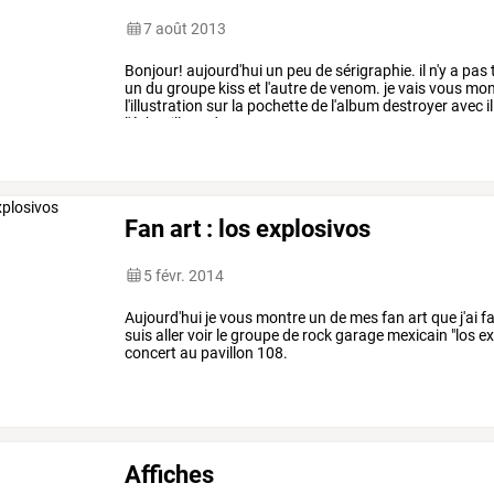
7 août 2013
Bonjour!
aujourd'hui
un
peu
de
sérigraphie.
il
n'y
a
pas
un
du
groupe
kiss
et
l'autre
de
venom.
je
vais
vous
mon
l'illustration
sur
la
pochette
de
l'album
destroyer
avec
i
l'échenillage
du
…
Fan art : los explosivos
5 févr. 2014
Aujourd'hui je vous montre un de mes fan art que j'ai fai
suis aller voir le groupe de rock garage mexicain "los 
concert au pavillon 108.
Affiches