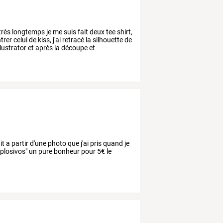
très
longtemps
je
me
suis
fait
deux
tee
shirt,
trer
celui
de
kiss,
j'ai
retracé
la
silhouette
de
llustrator
et
après
la
découpe
et
t a partir d'une photo que j'ai pris quand je
explosivos" un pure bonheur pour 5€ le